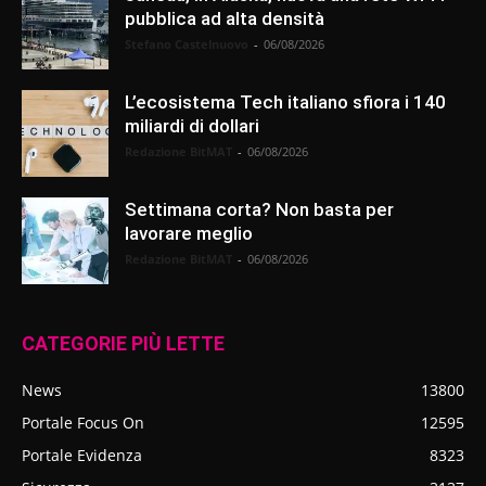
pubblica ad alta densità
Stefano Castelnuovo
-
06/08/2026
L’ecosistema Tech italiano sfiora i 140
miliardi di dollari
Redazione BitMAT
-
06/08/2026
Settimana corta? Non basta per
lavorare meglio
Redazione BitMAT
-
06/08/2026
CATEGORIE PIÙ LETTE
News
13800
Portale Focus On
12595
Portale Evidenza
8323