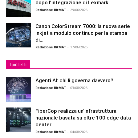
dopo l’integrazione di Lexmark
Redazione BitMAT
-
29/06/2026
Canon ColorStream 7000: la nuova serie
inkjet a modulo continuo per la stampa
di...
Redazione BitMAT
-
17/06/2026
I più letti
Agenti AI: chi li governa davvero?
Redazione BitMAT
-
03/08/2026
FiberCop realizza un’infrastruttura
nazionale basata su oltre 100 edge data
center
Redazione BitMAT
-
04/08/2026