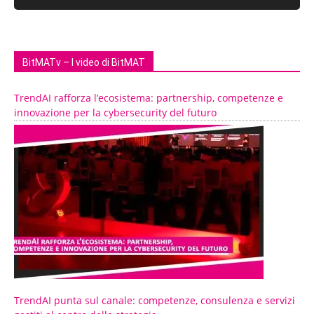
BitMATv – I video di BitMAT
TrendAI rafforza l’ecosistema: partnership, competenze e
innovazione per la cybersecurity del futuro
TrendAI punta sul canale: competenze, consulenza e servizi