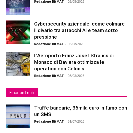
Redazione BitMAT
-
03/08/2026
Cybersecurity aziendale: come colmare
il divario tra attacchi AI e team sotto
pressione
Redazione BitMAT
-
03/08/2026
L’Aeroporto Franz Josef Strauss di
Monaco di Baviera ottimizza le
operation con Celonis
Redazione BitMAT
-
05/08/2026
FinanceTech
Truffe bancarie, 36mila euro in fumo con
un SMS
Redazione BitMAT
-
31/07/2026