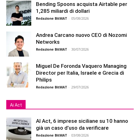
Bending Spoons acquista Airtable per
1,285 miliardi di dollari
Redazione BitMAT
-
05/08/2026
Andrea Carcano nuovo CEO di Nozomi
Networks
Redazione BitMAT
-
30/07/2026
Miguel De Foronda Vaquero Managing
Director per Italia, Israele e Grecia di
Philips
Redazione BitMAT
-
29/07/2026
Ai Act
AI Act, 6 imprese siciliane su 10 hanno
già un caso d’uso da verificare
Redazione BitMAT
-
03/08/2026