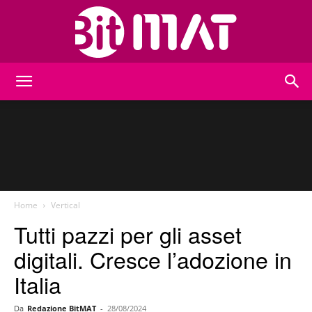
BitMat
Home
Vertical
Tutti pazzi per gli asset
digitali. Cresce l’adozione in
Italia
Da
Redazione BitMAT
-
28/08/2024