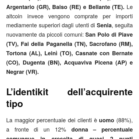
Le
Argentario (GR), Baiso (RE) e Bellante (TE).
altcoin invece vengono comprate per importi
mediamente superiori dagli utenti di
, seguita
Senia
nuovamente da piccoli comuni:
San Polo di Piave
(TV), Fai della Paganella (TN), Sacrofano (RM),
Tortona (AL), Leinì (TO), Casnate con Bernate
(CO), Dugenta (BN), Acquaviva Picena (AP) e
Negrar (VR).
L’identikit dell’acquirente
tipo
La maggior percentuale dei clienti è
(88%),
uomo
a fronte di un 12%
donna – percentuale
comunque in crescita di quasi 2 punti