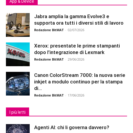
App & Device
Jabra amplia la gamma Evolve3 e
supporta ora tutti i diversi stili di lavoro
Redazione BitMAT
-
02/07/2026
Xerox: presentate le prime stampanti
dopo l’integrazione di Lexmark
Redazione BitMAT
-
29/06/2026
Canon ColorStream 7000: la nuova serie
inkjet a modulo continuo per la stampa
di...
Redazione BitMAT
-
17/06/2026
I più letti
Agenti AI: chi li governa davvero?