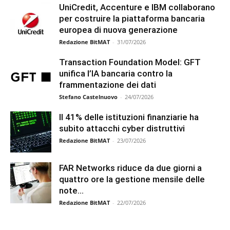
UniCredit, Accenture e IBM collaborano
per costruire la piattaforma bancaria
europea di nuova generazione
Redazione BitMAT
-
31/07/2026
Transaction Foundation Model: GFT
unifica l’IA bancaria contro la
frammentazione dei dati
Stefano Castelnuovo
-
24/07/2026
Il 41% delle istituzioni finanziarie ha
subito attacchi cyber distruttivi
Redazione BitMAT
-
23/07/2026
FAR Networks riduce da due giorni a
quattro ore la gestione mensile delle
note...
Redazione BitMAT
-
22/07/2026