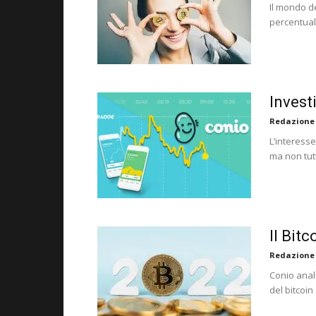
Il mondo d
percentuale
Investi
Redazione
L’interess
ma non tutt
Il Bit
Redazione
Conio anal
del bitcoin