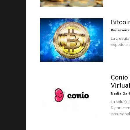
Bitcoin
Redazione
La crescit
rispetto ai
Conio 
Virtua
Nadia Garb
La soluzion
Dipartiment
istituzional