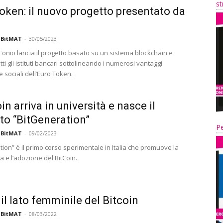
st
oken: il nuovo progetto presentato da
 BitMAT
-
30/05/2023
Conio lancia il progetto basato su un sistema blockchain e
tti gli istituti bancari sottolineando i numerosi vantaggi
 sociali dell’Euro Token.
oin arriva in università e nasce il
to “BitGeneration”
Pe
 BitMAT
-
09/02/2023
ion” è il primo corso sperimentale in Italia che promuove la
 e l’adozione del BitCoin.
 il lato femminile del Bitcoin
 BitMAT
-
08/03/2022