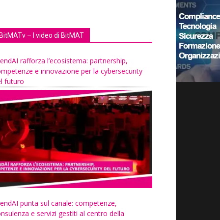
BitMATv – I video di BitMAT
endAI rafforza l’ecosistema: partnership,
mpetenze e innovazione per la cybersecurity
l futuro
endAI punta sul canale: competenze,
nsulenza e servizi gestiti al centro della