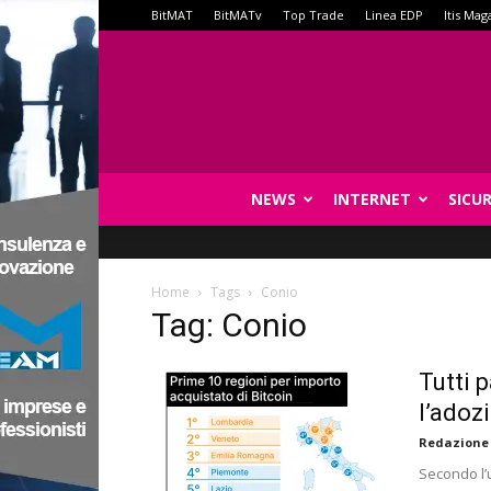
BitMAT
BitMATv
Top Trade
Linea EDP
Itis Mag
NEWS
INTERNET
SICU
Home
Tags
Conio
Tag: Conio
Tutti p
l’adozi
Redazione
Secondo l’u