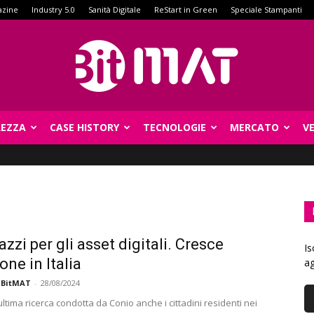
azine
Industry 5.0
Sanità Digitale
ReStart in Green
Speciale Stampanti
REZZA
CASE HISTORY
TECNOLOGIE
MERCATO
V
BitMat
azzi per gli asset digitali. Cresce
Is
one in Italia
ag
 BitMAT
-
28/08/2024
ltima ricerca condotta da Conio anche i cittadini residenti nei