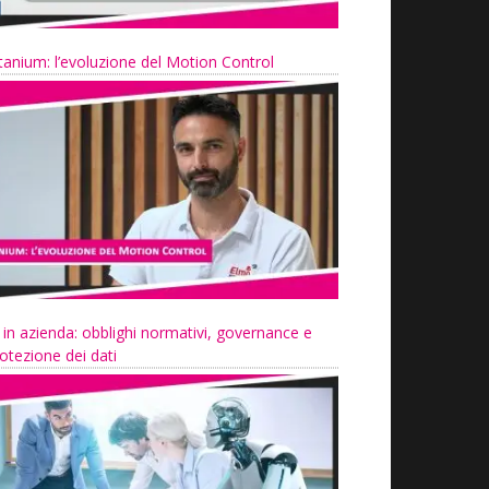
tanium: l’evoluzione del Motion Control
 in azienda: obblighi normativi, governance e
otezione dei dati