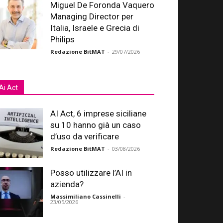
Miguel De Foronda Vaquero
Managing Director per
Italia, Israele e Grecia di
Philips
Redazione BitMAT
-
29/07/2026
Ai Act
AI Act, 6 imprese siciliane
su 10 hanno già un caso
d’uso da verificare
Redazione BitMAT
-
03/08/2026
Posso utilizzare l’AI in
azienda?
Massimiliano Cassinelli
-
23/05/2026