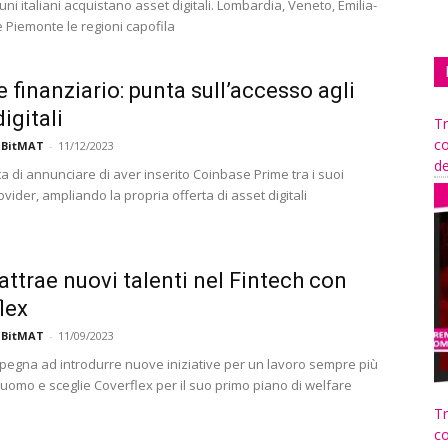
uni italiani acquistano asset digitali. Lombardia, Veneto, Emilia-
Piemonte le regioni capofila
e finanziario: punta sull’accesso agli
igitali
Tr
co
 BitMAT
-
11/12/2023
de
ta di annunciare di aver inserito Coinbase Prime tra i suoi
rovider, ampliando la propria offerta di asset digitali
attrae nuovi talenti nel Fintech con
lex
 BitMAT
-
11/09/2023
mpegna ad introdurre nuove iniziative per un lavoro sempre più
’uomo e sceglie Coverflex per il suo primo piano di welfare
Tr
co