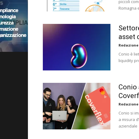
piccoli com
Romagna e 
Settor
asset d
Redazione
Conio è lie
liquidity p
Conio 
Coverf
Redazione
Conio si i
a misura d
aziendale