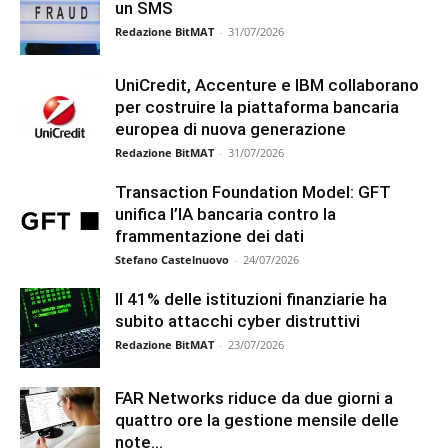
un SMS
Redazione BitMAT
-
31/07/2026
UniCredit, Accenture e IBM collaborano
per costruire la piattaforma bancaria
europea di nuova generazione
Redazione BitMAT
-
31/07/2026
Transaction Foundation Model: GFT
unifica l’IA bancaria contro la
frammentazione dei dati
Stefano Castelnuovo
-
24/07/2026
Il 41% delle istituzioni finanziarie ha
subito attacchi cyber distruttivi
Redazione BitMAT
-
23/07/2026
FAR Networks riduce da due giorni a
quattro ore la gestione mensile delle
note...