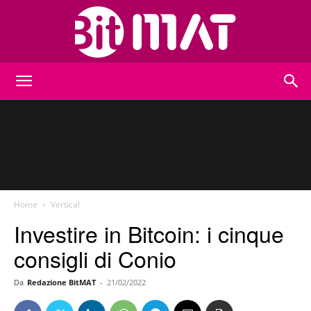
BitMat
Home
Vertical
Investire in Bitcoin: i cinque
consigli di Conio
Da
Redazione BitMAT
-
21/02/2022