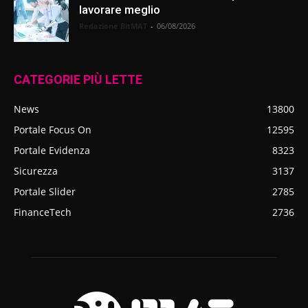
lavorare meglio
Redazione BitMAT
-
06/08/2026
CATEGORIE PIÙ LETTE
News
13800
Portale Focus On
12595
Portale Evidenza
8323
Sicurezza
3137
Portale Slider
2785
FinanceTech
2736