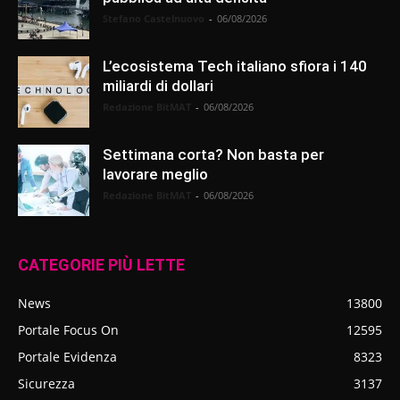
Stefano Castelnuovo
-
06/08/2026
L’ecosistema Tech italiano sfiora i 140
miliardi di dollari
Redazione BitMAT
-
06/08/2026
Settimana corta? Non basta per
lavorare meglio
Redazione BitMAT
-
06/08/2026
CATEGORIE PIÙ LETTE
News
13800
Portale Focus On
12595
Portale Evidenza
8323
Sicurezza
3137