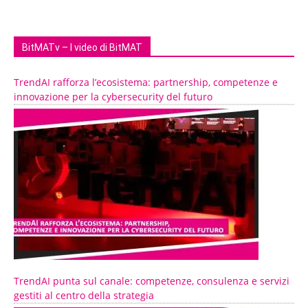
BitMATv – I video di BitMAT
TrendAI rafforza l’ecosistema: partnership, competenze e
innovazione per la cybersecurity del futuro
TrendAI punta sul canale: competenze, consulenza e servizi
gestiti al centro della strategia