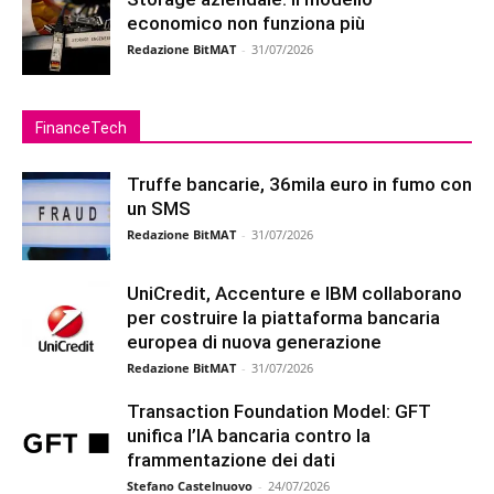
economico non funziona più
Redazione BitMAT
-
31/07/2026
FinanceTech
Truffe bancarie, 36mila euro in fumo con
un SMS
Redazione BitMAT
-
31/07/2026
UniCredit, Accenture e IBM collaborano
per costruire la piattaforma bancaria
europea di nuova generazione
Redazione BitMAT
-
31/07/2026
Transaction Foundation Model: GFT
unifica l’IA bancaria contro la
frammentazione dei dati
Stefano Castelnuovo
-
24/07/2026