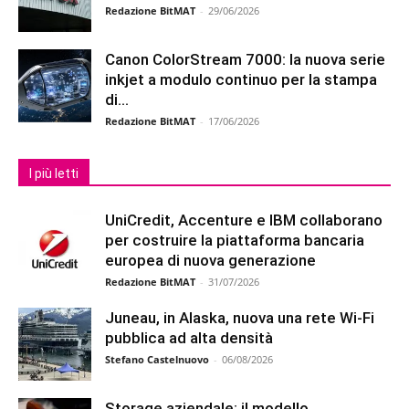
Redazione BitMAT
-
29/06/2026
Canon ColorStream 7000: la nuova serie
inkjet a modulo continuo per la stampa
di...
Redazione BitMAT
-
17/06/2026
I più letti
UniCredit, Accenture e IBM collaborano
per costruire la piattaforma bancaria
europea di nuova generazione
Redazione BitMAT
-
31/07/2026
Juneau, in Alaska, nuova una rete Wi-Fi
pubblica ad alta densità
Stefano Castelnuovo
-
06/08/2026
Storage aziendale: il modello