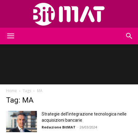
BitMat
Home
Tags
MA
Tag: MA
Strategie dell’integrazione tecnologica nelle
acquisizioni bancarie
Redazione BitMAT
-
26/03/2024