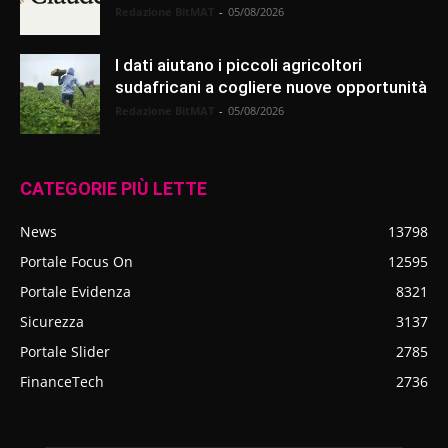
Redazione BitMAT
-
05/08/2026
I dati aiutano i piccoli agricoltori
sudafricani a cogliere nuove opportunità
Redazione BitMAT
-
05/08/2026
CATEGORIE PIÙ LETTE
News
13798
Portale Focus On
12595
Portale Evidenza
8321
Sicurezza
3137
Portale Slider
2785
FinanceTech
2736