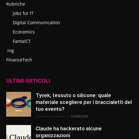
Rubriche
Jobs for IT
Digital Communication
Economics
FantaICT
.ing
FinanceTech
ULTIMI ARTICOLI
Tyvek, tessuto o silicone: quale
materiale scegliere per i braccialetti del
tuo evento?
Redazione BitMAT
-
05/08/2026
Claude ha hackerato alcune
organizzazioni