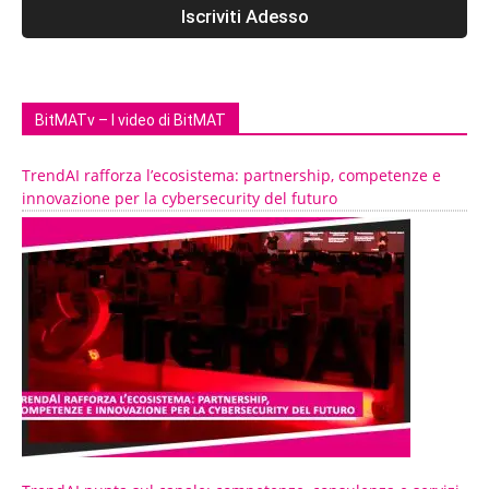
BitMATv – I video di BitMAT
TrendAI rafforza l’ecosistema: partnership, competenze e
innovazione per la cybersecurity del futuro