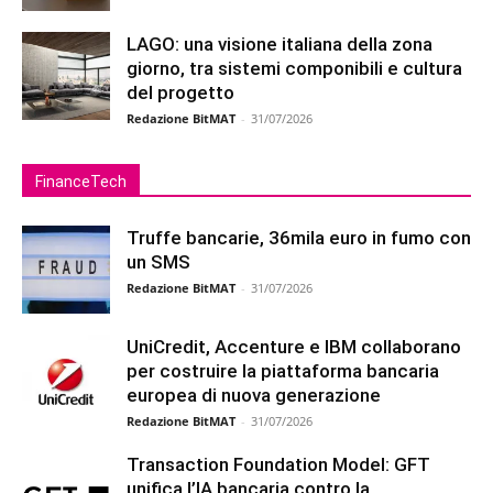
LAGO: una visione italiana della zona
giorno, tra sistemi componibili e cultura
del progetto
Redazione BitMAT
-
31/07/2026
FinanceTech
Truffe bancarie, 36mila euro in fumo con
un SMS
Redazione BitMAT
-
31/07/2026
UniCredit, Accenture e IBM collaborano
per costruire la piattaforma bancaria
europea di nuova generazione
Redazione BitMAT
-
31/07/2026
Transaction Foundation Model: GFT
unifica l’IA bancaria contro la