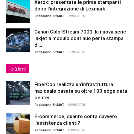
Xerox: presentate le prime stampanti
dopo l’integrazione di Lexmark
Redazione BitMAT
-
29/06/2026
Canon ColorStream 7000: la nuova serie
inkjet a modulo continuo per la stampa
di...
Redazione BitMAT
-
17/06/2026
I più letti
FiberCop realizza un’infrastruttura
nazionale basata su oltre 100 edge data
center
Redazione BitMAT
-
04/08/2026
E-commerce, quanto conta davvero
l’assistenza clienti?
Redazione BitMAT
-
03/08/2026