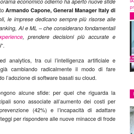
norama economico odierno ha aperto nuove sfide
IA
pr
nto
Armando Capone, General Manager Italy di
li, le imprese dedicano sempre più risorse alle
anking, AI e ML – che considerano fondamentali
xperience
, prendere decisioni più accurate e
“.
i
analytics, tra cui l’intelligenza artificiale e
 già cambiando radicalmente il modo di fare
o l’adozione di software basati su cloud.
ongono alcune sfide: per quel che riguarda la
ncipali sono associate all’aumento dei costi per
i prevenzione (42%) e l’incapacità di adattare
nteggi per rispondere alle nuove minacce di frode