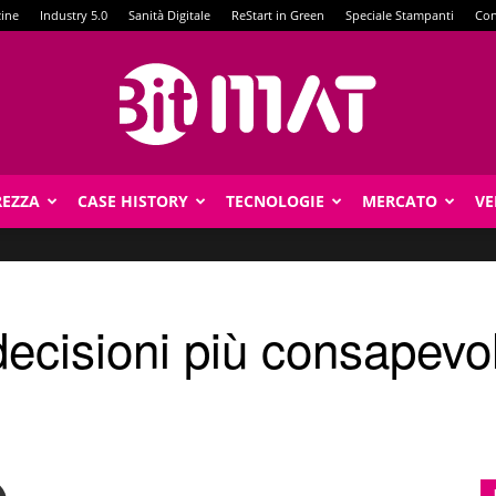
zine
Industry 5.0
Sanità Digitale
ReStart in Green
Speciale Stampanti
Con
REZZA
CASE HISTORY
TECNOLOGIE
MERCATO
VE
BitMat
cisioni più consapevoli