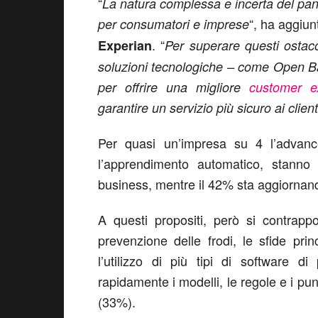
“
La natura complessa e incerta del pa
“, ha aggiu
per consumatori e imprese
. “
Experian
Per superare questi ostaco
soluzioni tecnologiche – come Open B
per offrire una migliore
customer e
garantire un servizio più sicuro ai client
Per quasi un’impresa su 4 l’advanced 
l’apprendimento automatico, stanno
business, mentre il 42% sta aggiornand
A questi propositi, però si contrapp
prevenzione delle frodi, le sfide pri
l’utilizzo di più tipi di software d
rapidamente i modelli, le regole e i pu
(33%).