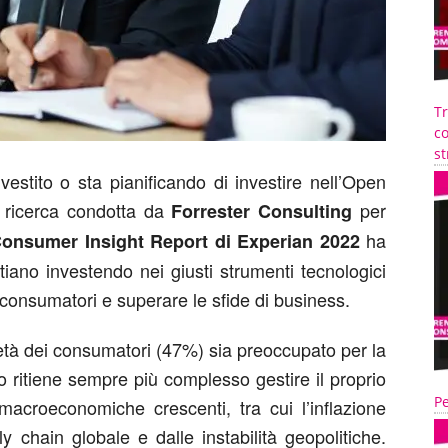
T
co
st
vestito o sta pianificando di investire nell’Open
 ricerca condotta da
per
Forrester Consulting
ha
onsumer Insight Report di Experian 2022
ano investendo nei giusti strumenti tecnologici
 consumatori e superare le sfide di business.
età dei consumatori (47%) sia preoccupato per la
to ritiene sempre più complesso gestire il proprio
Pe
macroeconomiche crescenti, tra cui l’inflazione
ly chain globale e dalle instabilità geopolitiche.