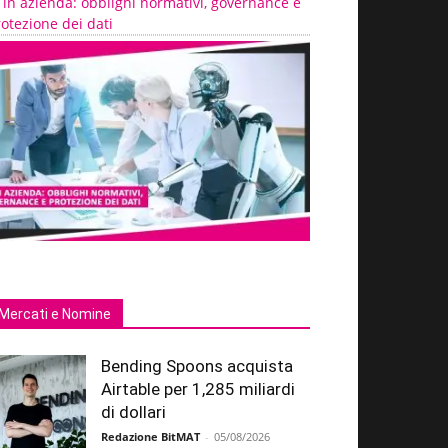
 in azienda: obblighi normativi, governance e
otezione dei dati
Mercati e Nomine
Bending Spoons acquista
Airtable per 1,285 miliardi
di dollari
Redazione BitMAT
-
05/08/2026