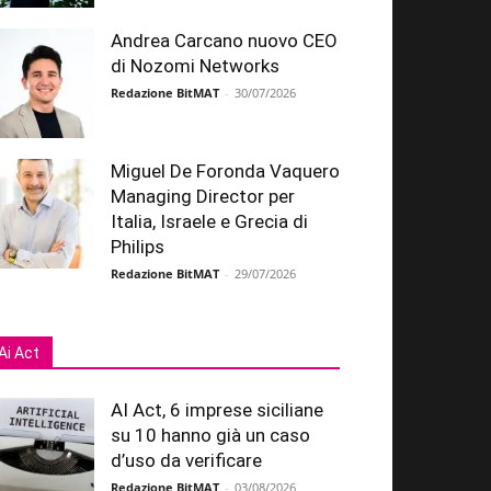
Andrea Carcano nuovo CEO
di Nozomi Networks
Redazione BitMAT
-
30/07/2026
Miguel De Foronda Vaquero
Managing Director per
Italia, Israele e Grecia di
Philips
Redazione BitMAT
-
29/07/2026
Ai Act
AI Act, 6 imprese siciliane
su 10 hanno già un caso
d’uso da verificare
Redazione BitMAT
-
03/08/2026