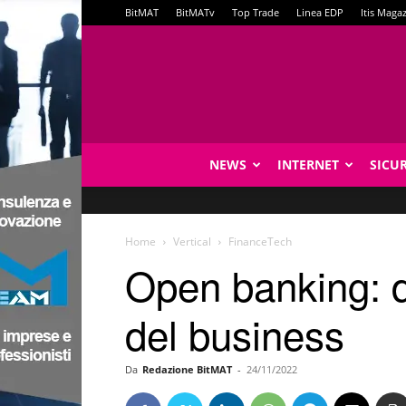
BitMAT
BitMATv
Top Trade
Linea EDP
Itis Maga
NEWS
INTERNET
SICU
Home
Vertical
FinanceTech
Open banking: de
del business
Da
Redazione BitMAT
-
24/11/2022