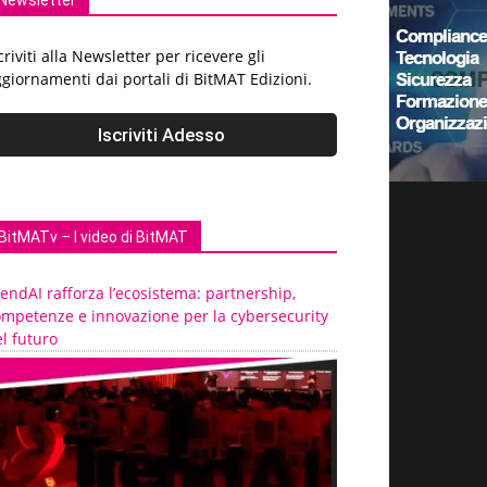
Newsletter
criviti alla Newsletter per ricevere gli
giornamenti dai portali di BitMAT Edizioni.
BitMATv – I video di BitMAT
endAI rafforza l’ecosistema: partnership,
ompetenze e innovazione per la cybersecurity
l futuro