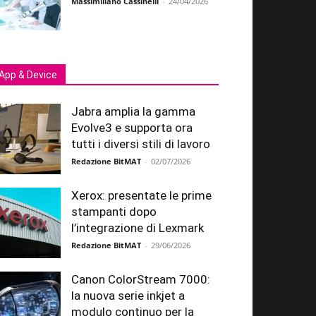
Massimiliano Cassinelli
-
24/04/2026
App & Device
Jabra amplia la gamma
Evolve3 e supporta ora
tutti i diversi stili di lavoro
Redazione BitMAT
-
02/07/2026
Xerox: presentate le prime
stampanti dopo
l’integrazione di Lexmark
Redazione BitMAT
-
29/06/2026
Canon ColorStream 7000:
la nuova serie inkjet a
modulo continuo per la