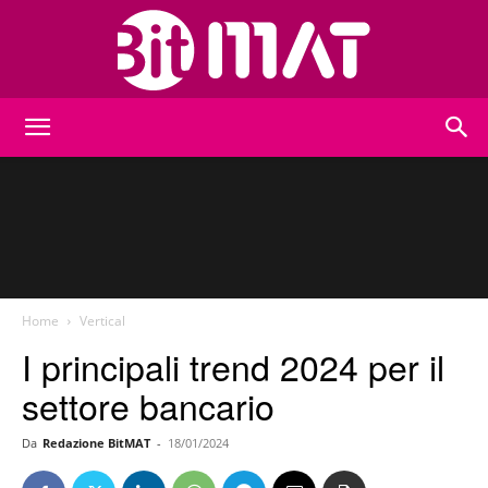
BitMat
Home
Vertical
I principali trend 2024 per il
settore bancario
Da
Redazione BitMAT
-
18/01/2024