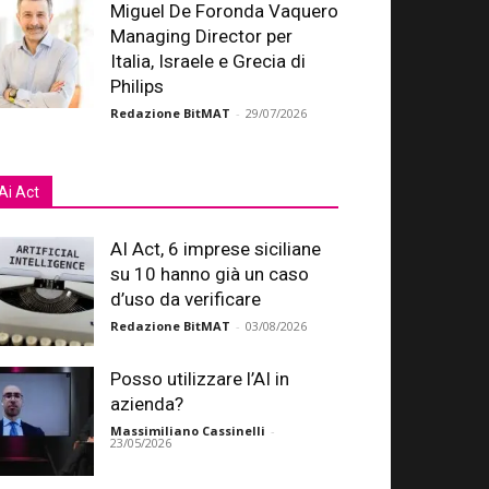
Miguel De Foronda Vaquero
Managing Director per
Italia, Israele e Grecia di
Philips
Redazione BitMAT
-
29/07/2026
Ai Act
AI Act, 6 imprese siciliane
su 10 hanno già un caso
d’uso da verificare
Redazione BitMAT
-
03/08/2026
Posso utilizzare l’AI in
azienda?
Massimiliano Cassinelli
-
23/05/2026