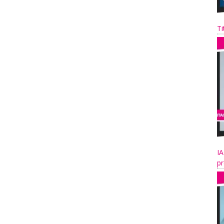
Ti
IA
pr