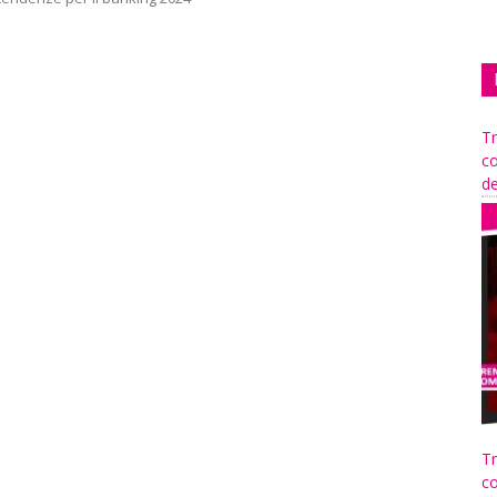
Tr
co
de
Tr
co