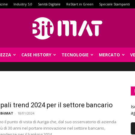
azine
Industry 5.0
Sanità Digitale
ReStart in Green
Speciale Stampanti
REZZA
CASE HISTORY
TECNOLOGIE
MERCATO
V
BitMat
ipali trend 2024 per il settore bancario
Is
ag
 BitMAT
-
18/01/2024
 il punto di vista di Auriga che, dal suo osservatorio di azienda
iù di 30 anni nel portare innovazione nel settore bancario,
 tendenze per il banking 2024