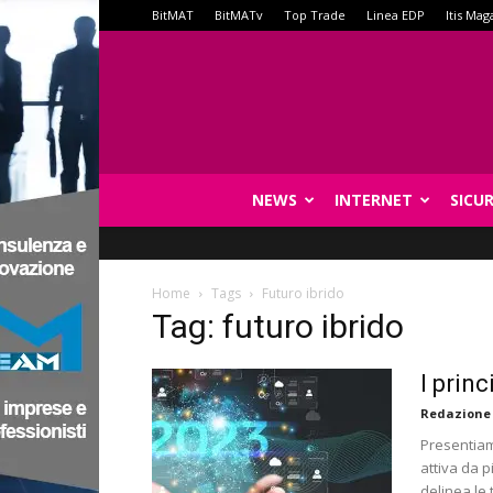
BitMAT
BitMATv
Top Trade
Linea EDP
Itis Mag
NEWS
INTERNET
SICU
Home
Tags
Futuro ibrido
Tag: futuro ibrido
I princ
Redazione
Presentiamo
attiva da p
delinea le