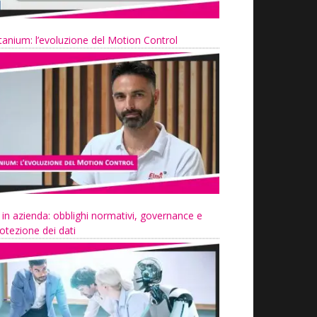
tanium: l’evoluzione del Motion Control
 in azienda: obblighi normativi, governance e
otezione dei dati