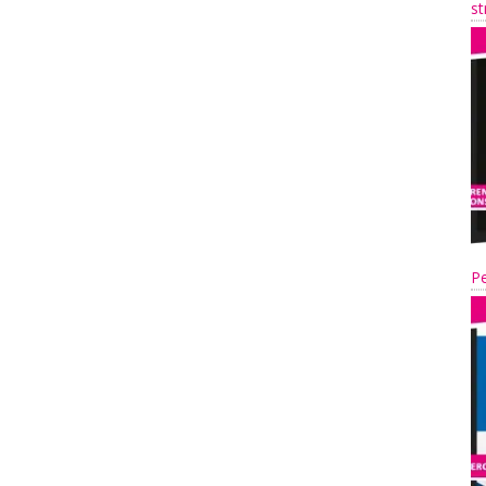
st
Pe