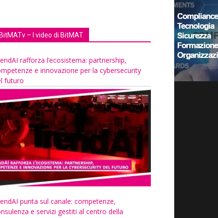
BitMATv – I video di BitMAT
endAI rafforza l’ecosistema: partnership,
mpetenze e innovazione per la cybersecurity
l futuro
endAI punta sul canale: competenze,
nsulenza e servizi gestiti al centro della