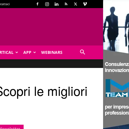
tattaci
RTICAL
APP
WEBINARS
copri le migliori