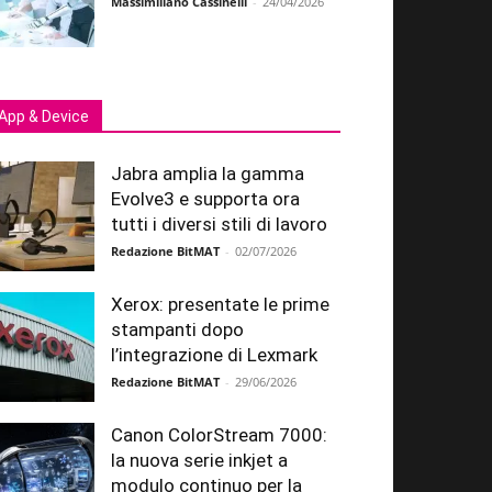
Massimiliano Cassinelli
-
24/04/2026
App & Device
Jabra amplia la gamma
Evolve3 e supporta ora
tutti i diversi stili di lavoro
Redazione BitMAT
-
02/07/2026
Xerox: presentate le prime
stampanti dopo
l’integrazione di Lexmark
Redazione BitMAT
-
29/06/2026
Canon ColorStream 7000:
la nuova serie inkjet a
modulo continuo per la