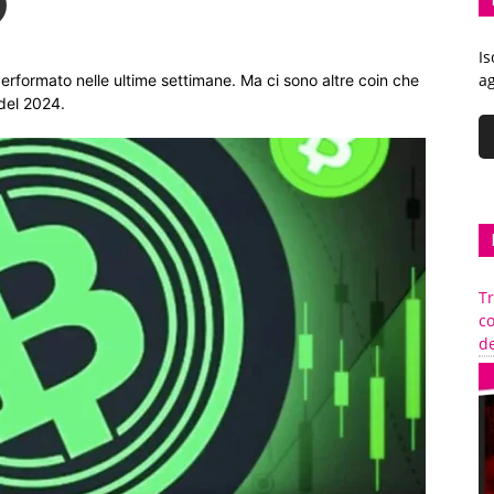
Is
ag
erformato nelle ultime settimane. Ma ci sono altre coin che
 del 2024.
Tr
c
de