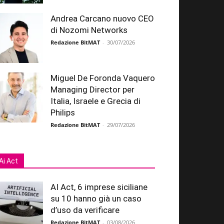
Andrea Carcano nuovo CEO
di Nozomi Networks
Redazione BitMAT
-
30/07/2026
Miguel De Foronda Vaquero
Managing Director per
Italia, Israele e Grecia di
Philips
Redazione BitMAT
-
29/07/2026
Ai Act
AI Act, 6 imprese siciliane
su 10 hanno già un caso
d’uso da verificare
Redazione BitMAT
-
03/08/2026