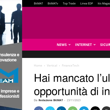
BitMAT
BitMATv
Top Trade
Linea EDP
Itis Maga
NEWS
INTERNET
SICU
Home
Vertical
FinanceTech
Hai mancato l’ul
opportunità di i
Da
Redazione BitMAT
-
23/11/2023