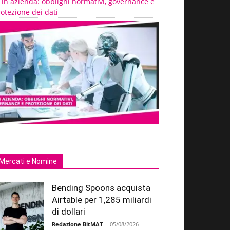
 in azienda: obblighi normativi, governance e
otezione dei dati
Mercati e Nomine
Bending Spoons acquista
Airtable per 1,285 miliardi
di dollari
Redazione BitMAT
-
05/08/2026