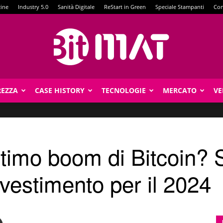
zine
Industry 5.0
Sanità Digitale
ReStart in Green
Speciale Stampanti
Con
REZZA
CASE HISTORY
TECNOLOGIE
MERCATO
VE
BitMat
timo boom di Bitcoin? S
nvestimento per il 2024