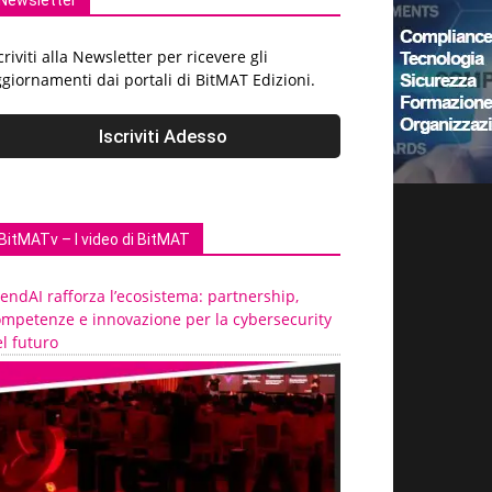
Newsletter
criviti alla Newsletter per ricevere gli
giornamenti dai portali di BitMAT Edizioni.
BitMATv – I video di BitMAT
endAI rafforza l’ecosistema: partnership,
ompetenze e innovazione per la cybersecurity
l futuro