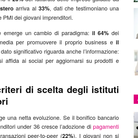
arriva al
, dati che testimoniano una
stero
33%
e PMI dei giovani imprenditori.
ne emerge un cambio di paradigma:
dei
il 64%
al media per promuovere il proprio business e
il
 dato significativo riguarda anche l’informazione:
i affida ai social per aggiornarsi su prodotti e
iteri di scelta degli istituti
ri
 una netta evoluzione. Se il bonifico bancario
renditori under 36 cresce l’adozione di
pagamenti
transazioni peer-to-peer (
). I giovani non si
22%