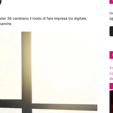
Is
ag
nder 36 cambiano il modo di fare impresa tra digitale,
 banche
Tr
c
de