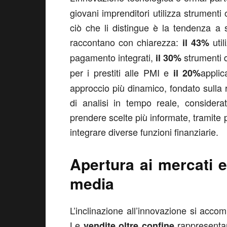
giovani imprenditori utilizza strumenti
ciò che li distingue è la tendenza a 
raccontano con chiarezza:
util
il 43%
pagamento integrati,
strumenti d
il 30%
per i prestiti alle PMI e
applic
il 20%
approccio più dinamico, fondato sulla ra
di analisi in tempo reale, considera
prendere scelte più informate, tramite 
integrare diverse funzioni finanziarie.
Apertura ai mercati es
media
L’inclinazione all’innovazione si acc
Le
rappresenta
vendite oltre confine