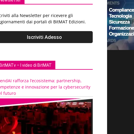
Newsletter
criviti alla Newsletter per ricevere gli
giornamenti dai portali di BitMAT Edizioni.
BitMATv – I video di BitMAT
endAI rafforza l’ecosistema: partnership,
ompetenze e innovazione per la cybersecurity
l futuro