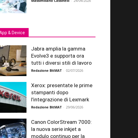
Massimiliano Cassinelli
-
24/04/2026
App & Device
Jabra amplia la gamma
Evolve3 e supporta ora
tutti i diversi stili di lavoro
Redazione BitMAT
-
02/07/2026
Xerox: presentate le prime
stampanti dopo
l’integrazione di Lexmark
Redazione BitMAT
-
29/06/2026
Canon ColorStream 7000:
la nuova serie inkjet a
modulo continuo per la