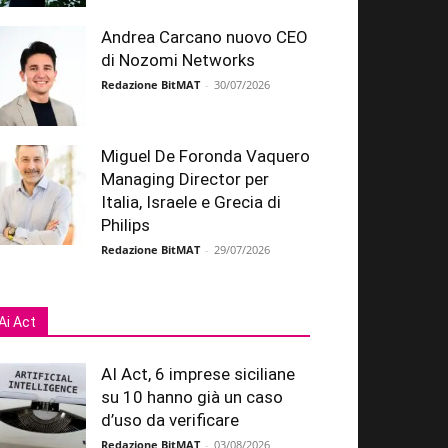
Andrea Carcano nuovo CEO
di Nozomi Networks
Redazione BitMAT
-
30/07/2026
Miguel De Foronda Vaquero
Managing Director per
Italia, Israele e Grecia di
Philips
Redazione BitMAT
-
29/07/2026
Ai Act
AI Act, 6 imprese siciliane
su 10 hanno già un caso
d’uso da verificare
Redazione BitMAT
-
03/08/2026