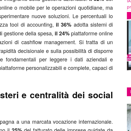
IA
 online o mobile per le operazioni quotidiane, ma
pr
sperimentare nuove soluzioni. Le percentuali lo
izza tool di accounting,
adotta sistemi di
il 36%
i gestione della spesa,
piattaforme online
il 24%
azioni di cashflow management. Si tratta di un
pidità decisionale e sulla possibilità di disporre
te fondamentali per leggere i dati aziendali e
piattaforme personalizzabili e complete, capaci di
teri e centralità dei social
ompagna a una marcata vocazione internazionale.
no il
del fatturato delle imprese guidate da
25%