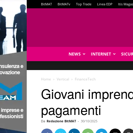
BitMAT
BitMATv
Top Trade
Linea EDP
Itis Maga
NEWS
INTERNET
SICU
Home
Vertical
FinanceTech
Giovani imprendit
pagamenti
Da
Redazione BitMAT
-
30/10/2025