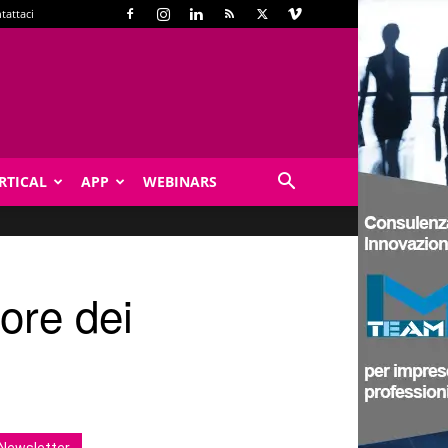
tattaci
RTICAL
APP
WEBINARS
tore dei