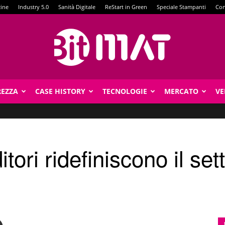
zine
Industry 5.0
Sanità Digitale
ReStart in Green
Speciale Stampanti
Con
REZZA
CASE HISTORY
TECNOLOGIE
MERCATO
VE
BitMat
ori ridefiniscono il set