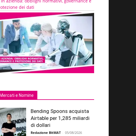
 in azienda: obblighi normativi, governance e
otezione dei dati
Mercati e Nomine
Bending Spoons acquista
Airtable per 1,285 miliardi
di dollari
Redazione BitMAT
-
05/08/2026