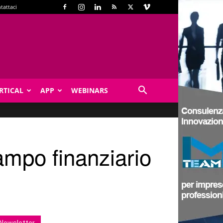
tattaci
RTICAL
APP
WEBINARS
campo finanziario