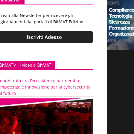
Newsletter
criviti alla Newsletter per ricevere gli
giornamenti dai portali di BitMAT Edizioni.
BitMATv – I video di BitMAT
endAI rafforza l’ecosistema: partnership,
ompetenze e innovazione per la cybersecurity
l futuro