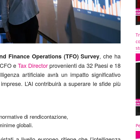
T
co
st
, che ha
and Finance Operations (TFO) Survey
r CFO e
Tax Director
provenienti da 32 Paesi e 18
lligenza artificiale avrà un impatto significativo
le imprese. L’AI contribuirà a superare le sfide più
 normative di rendicontazione,
minime globali.
Pe
tati a livello europeo ritiene che l’intelligenza