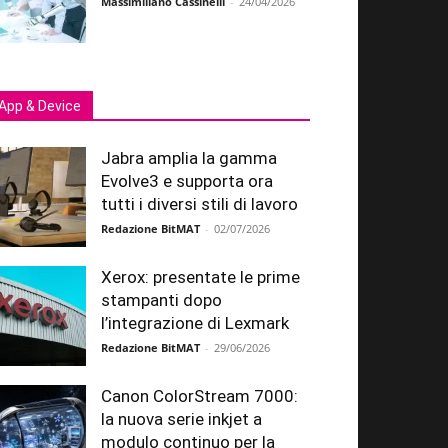
Massimiliano Cassinelli
-
24/04/2026
App & Device
Jabra amplia la gamma
Evolve3 e supporta ora
tutti i diversi stili di lavoro
Redazione BitMAT
-
02/07/2026
Xerox: presentate le prime
stampanti dopo
l’integrazione di Lexmark
Redazione BitMAT
-
29/06/2026
Canon ColorStream 7000:
la nuova serie inkjet a
modulo continuo per la