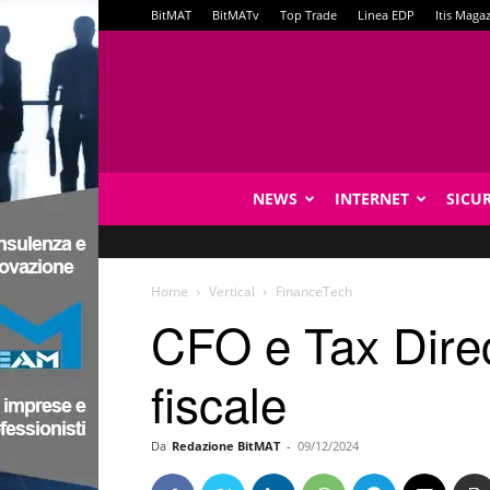
BitMAT
BitMATv
Top Trade
Linea EDP
Itis Maga
NEWS
INTERNET
SICU
Home
Vertical
FinanceTech
CFO e Tax Direct
fiscale
Da
Redazione BitMAT
-
09/12/2024