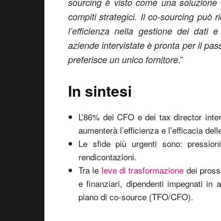
sourcing è visto come una soluzione af
compiti strategici. Il co-sourcing può r
l’efficienza nella gestione dei dati e
aziende intervistate è pronta per il pa
.”
preferisce un unico fornitore
In sintesi
L’86% dei CFO e dei tax director intervi
aumenterà l’efficienza e l’efficacia dell
Le sfide più urgenti sono: pression
rendicontazioni.
Tra le
leve di trasformazione
dei prossi
e finanziari, dipendenti impegnati in 
piano di co-source (TFO/CFO).