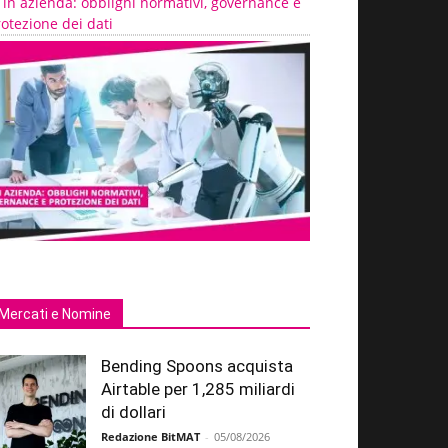
 in azienda: obblighi normativi, governance e
otezione dei dati
Mercati e Nomine
Bending Spoons acquista
Airtable per 1,285 miliardi
di dollari
Redazione BitMAT
-
05/08/2026