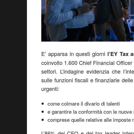
E’ apparsa in questi giorni
l’EY Tax 
coinvolto 1.600 Chief Financial Office
settori. L’indagine evidenzia che l’inte
sulle funzioni fiscali e finanziarie del
urgenti:
come colmare il divario di talenti
e garantire la conformità con le nuove
comprese quelle relative alle imposte 
L’86% dei CFO e dei tax leader intervis