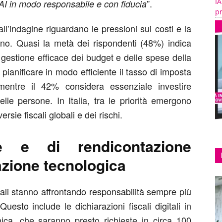
IA
”.
’AI in modo responsabile e con fiducia
pr
l’indagine riguardano le pressioni sui costi e la
mano. Quasi la metà dei rispondenti (48%) indica
a gestione efficace dei budget e delle spese della
e pianificare in modo efficiente il tasso di imposta
 mentre il 42% considera essenziale investire
lle persone. In Italia, tra le priorità emergono
rsie fiscali globali e dei rischi.
ve e di rendicontazione
azione tecnologica
cali stanno affrontando responsabilità sempre più
Questo include le dichiarazioni fiscali digitali in
nica, che saranno presto richieste in circa 100