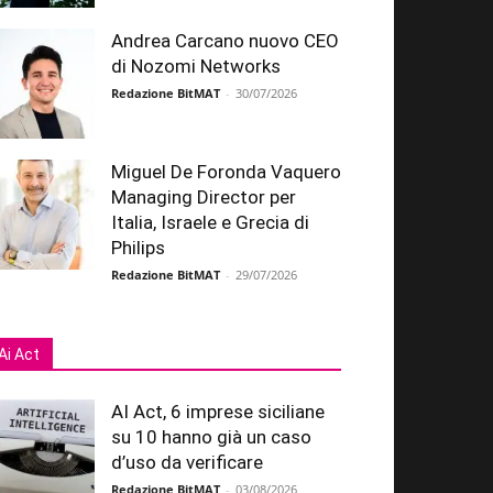
Andrea Carcano nuovo CEO
di Nozomi Networks
Redazione BitMAT
-
30/07/2026
Miguel De Foronda Vaquero
Managing Director per
Italia, Israele e Grecia di
Philips
Redazione BitMAT
-
29/07/2026
Ai Act
AI Act, 6 imprese siciliane
su 10 hanno già un caso
d’uso da verificare
Redazione BitMAT
-
03/08/2026