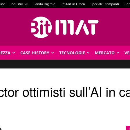
zine
Industry 5.0
Sanità Digitale
ReStart in Green
Speciale Stampanti
Con
REZZA
CASE HISTORY
TECNOLOGIE
MERCATO
VE
BitMat
or ottimisti sull’AI in 