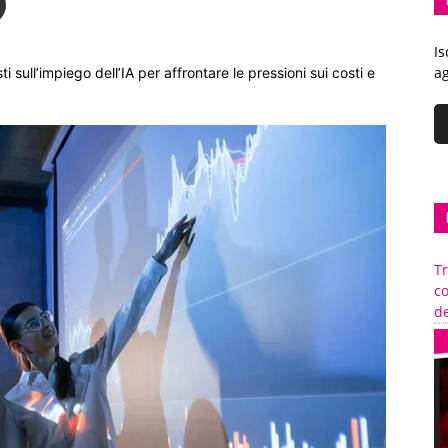
Is
ag
sull’impiego dell’IA per affrontare le pressioni sui costi e
Tr
c
de