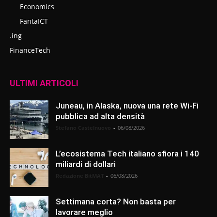
Economics
FantaICT
.ing
FinanceTech
ULTIMI ARTICOLI
Juneau, in Alaska, nuova una rete Wi-Fi
pubblica ad alta densità
Stefano Castelnuovo
-
06/08/2026
L’ecosistema Tech italiano sfiora i 140
miliardi di dollari
Redazione BitMAT
-
06/08/2026
Settimana corta? Non basta per
lavorare meglio