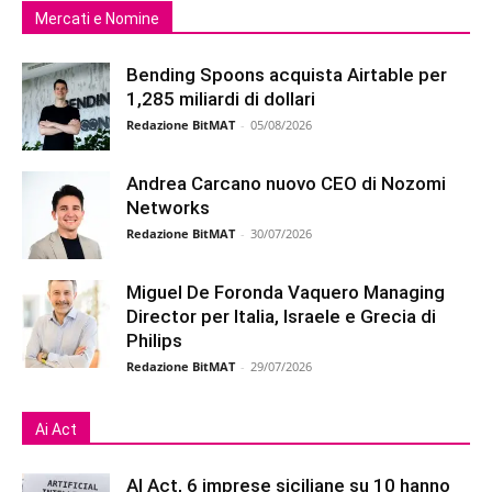
Mercati e Nomine
Bending Spoons acquista Airtable per
1,285 miliardi di dollari
Redazione BitMAT
-
05/08/2026
Andrea Carcano nuovo CEO di Nozomi
Networks
Redazione BitMAT
-
30/07/2026
Miguel De Foronda Vaquero Managing
Director per Italia, Israele e Grecia di
Philips
Redazione BitMAT
-
29/07/2026
Ai Act
AI Act, 6 imprese siciliane su 10 hanno