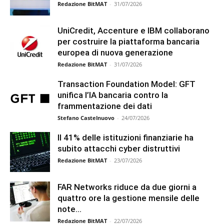
Redazione BitMAT
-
31/07/2026
UniCredit, Accenture e IBM collaborano
per costruire la piattaforma bancaria
europea di nuova generazione
Redazione BitMAT
-
31/07/2026
Transaction Foundation Model: GFT
unifica l’IA bancaria contro la
frammentazione dei dati
Stefano Castelnuovo
-
24/07/2026
Il 41% delle istituzioni finanziarie ha
subito attacchi cyber distruttivi
Redazione BitMAT
-
23/07/2026
FAR Networks riduce da due giorni a
quattro ore la gestione mensile delle
note...
Redazione BitMAT
-
22/07/2026