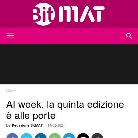
BitMat
Home
AI week, la quinta edizione
è alle porte
Da
Redazione BitMAT
-
14/02/2024