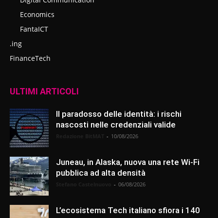
Economics
FantaICT
.ing
FinanceTech
ULTIMI ARTICOLI
Il paradosso delle identità: i rischi
nascosti nelle credenziali valide
Redazione BitMAT
-
10/08/2026
Juneau, in Alaska, nuova una rete Wi-Fi
pubblica ad alta densità
Stefano Castelnuovo
-
06/08/2026
L’ecosistema Tech italiano sfiora i 140