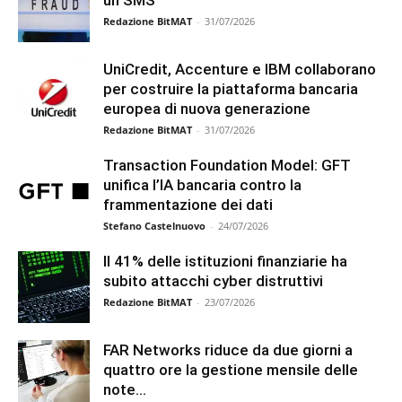
un SMS
Redazione BitMAT
-
31/07/2026
UniCredit, Accenture e IBM collaborano
per costruire la piattaforma bancaria
europea di nuova generazione
Redazione BitMAT
-
31/07/2026
Transaction Foundation Model: GFT
unifica l’IA bancaria contro la
frammentazione dei dati
Stefano Castelnuovo
-
24/07/2026
Il 41% delle istituzioni finanziarie ha
subito attacchi cyber distruttivi
Redazione BitMAT
-
23/07/2026
FAR Networks riduce da due giorni a
quattro ore la gestione mensile delle
note...