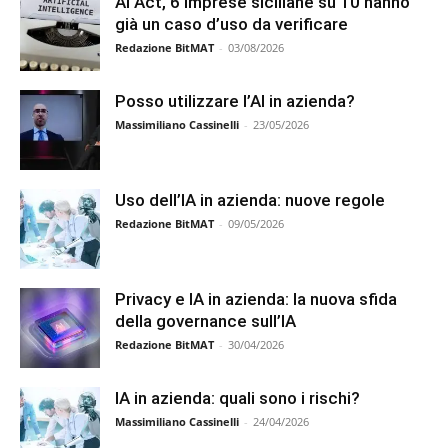
AI Act, 6 imprese siciliane su 10 hanno
già un caso d’uso da verificare
Redazione BitMAT
-
03/08/2026
Posso utilizzare l’AI in azienda?
Massimiliano Cassinelli
-
23/05/2026
Uso dell’IA in azienda: nuove regole
Redazione BitMAT
-
09/05/2026
Privacy e IA in azienda: la nuova sfida
della governance sull’IA
Redazione BitMAT
-
30/04/2026
IA in azienda: quali sono i rischi?
Massimiliano Cassinelli
-
24/04/2026