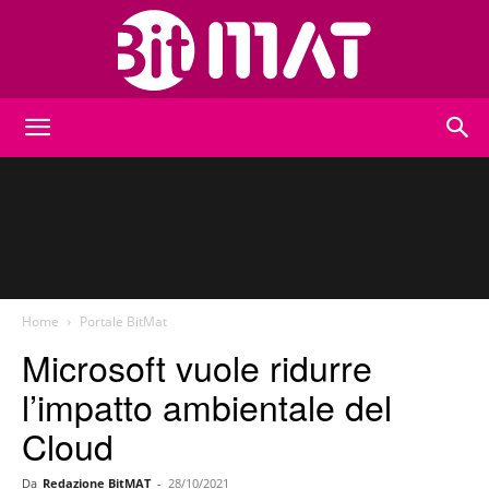
BitMat
Home
Portale BitMat
Microsoft vuole ridurre
l’impatto ambientale del
Cloud
Da
Redazione BitMAT
-
28/10/2021