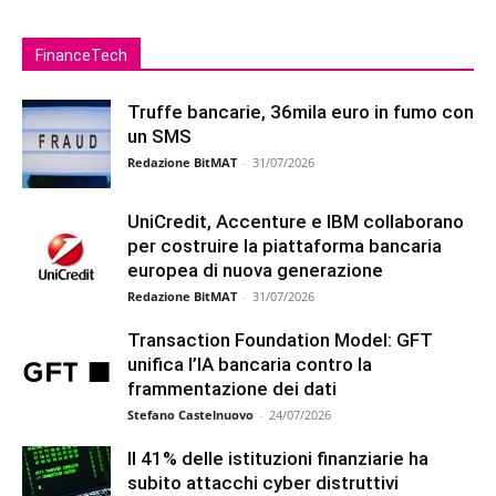
FinanceTech
Truffe bancarie, 36mila euro in fumo con
un SMS
Redazione BitMAT
-
31/07/2026
UniCredit, Accenture e IBM collaborano
per costruire la piattaforma bancaria
europea di nuova generazione
Redazione BitMAT
-
31/07/2026
Transaction Foundation Model: GFT
unifica l’IA bancaria contro la
frammentazione dei dati
Stefano Castelnuovo
-
24/07/2026
Il 41% delle istituzioni finanziarie ha
subito attacchi cyber distruttivi