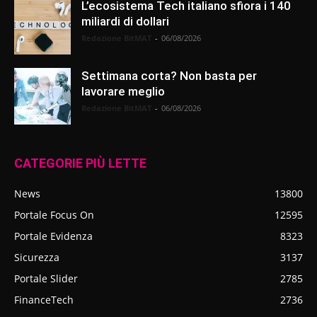
L’ecosistema Tech italiano sfiora i 140
miliardi di dollari
Redazione BitMAT
-
06/08/2026
Settimana corta? Non basta per
lavorare meglio
Redazione BitMAT
-
06/08/2026
CATEGORIE PIÙ LETTE
News
13800
Portale Focus On
12595
Portale Evidenza
8323
Sicurezza
3137
Portale Slider
2785
FinanceTech
2736