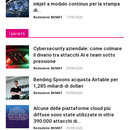
inkjet a modulo continuo per la stampa
di...
Redazione BitMAT
-
17/06/2026
I più letti
Cybersecurity aziendale: come colmare
il divario tra attacchi AI e team sotto
pressione
Redazione BitMAT
-
03/08/2026
Bending Spoons acquista Airtable per
1,285 miliardi di dollari
Redazione BitMAT
-
05/08/2026
Alcune delle piattaforme cloud più
diffuse sono state utilizzate in oltre
390.000 attacchi di...
Redazione BitMAT
-
05/08/2026