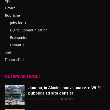
App
Device
Rubriche
Jobs for IT
Digital Communication
Economics
FantaICT
.ing
FinanceTech
ULTIMI ARTICOLI
Juneau, in Alaska, nuova una rete Wi-Fi
pubblica ad alta densità
Stefano Castelnuovo
-
06/08/2026