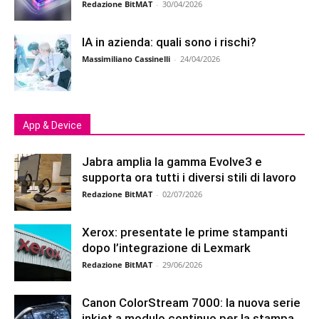
Redazione BitMAT
-
30/04/2026
IA in azienda: quali sono i rischi?
Massimiliano Cassinelli
-
24/04/2026
App & Device
Jabra amplia la gamma Evolve3 e
supporta ora tutti i diversi stili di lavoro
Redazione BitMAT
-
02/07/2026
Xerox: presentate le prime stampanti
dopo l’integrazione di Lexmark
Redazione BitMAT
-
29/06/2026
Canon ColorStream 7000: la nuova serie
inkjet a modulo continuo per la stampa