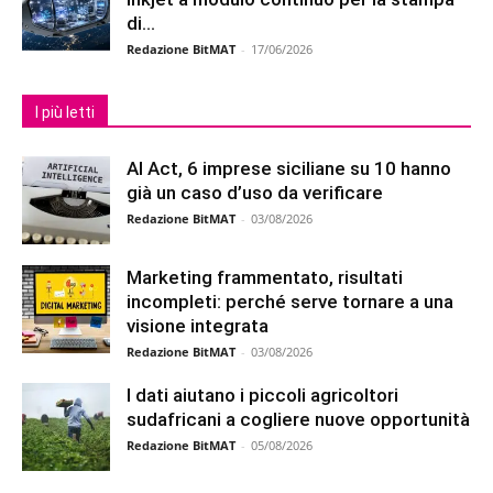
di...
Redazione BitMAT
-
17/06/2026
I più letti
AI Act, 6 imprese siciliane su 10 hanno
già un caso d’uso da verificare
Redazione BitMAT
-
03/08/2026
Marketing frammentato, risultati
incompleti: perché serve tornare a una
visione integrata
Redazione BitMAT
-
03/08/2026
I dati aiutano i piccoli agricoltori
sudafricani a cogliere nuove opportunità
Redazione BitMAT
-
05/08/2026