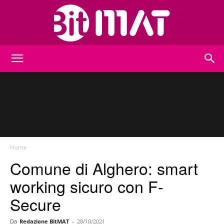
BitMat
Home
Comune di Alghero: smart
working sicuro con F-
Secure
Da
Redazione BitMAT
-
28/10/2021