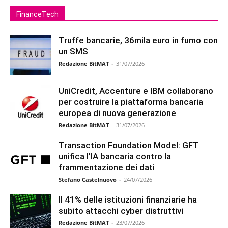
FinanceTech
Truffe bancarie, 36mila euro in fumo con
un SMS
Redazione BitMAT
-
31/07/2026
UniCredit, Accenture e IBM collaborano
per costruire la piattaforma bancaria
europea di nuova generazione
Redazione BitMAT
-
31/07/2026
Transaction Foundation Model: GFT
unifica l’IA bancaria contro la
frammentazione dei dati
Stefano Castelnuovo
-
24/07/2026
Il 41% delle istituzioni finanziarie ha
subito attacchi cyber distruttivi
Redazione BitMAT
-
23/07/2026