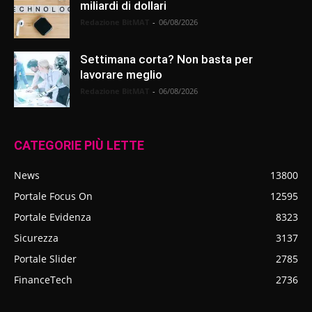
miliardi di dollari
Redazione BitMAT
-
06/08/2026
Settimana corta? Non basta per
lavorare meglio
Redazione BitMAT
-
06/08/2026
CATEGORIE PIÙ LETTE
News
13800
Portale Focus On
12595
Portale Evidenza
8323
Sicurezza
3137
Portale Slider
2785
FinanceTech
2736