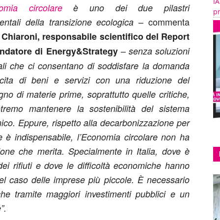
IA
omia circolare
è uno dei due pilastri
pr
– commenta
ntali della transizione ecologica
Chiaroni, responsabile scientifico del Report
–
ondatore di Energy&Strategy
senza soluzioni
rali che ci consentano di soddisfare la domanda
scita di beni e servizi con una riduzione del
gno di materie prime, soprattutto quelle critiche,
tremo mantenere la sostenibilità del sistema
co. Eppure, rispetto alla decarbonizzazione per
e è indispensabile, l’Economia circolare non ha
zione che merita. Specialmente in Italia, dove è
 dei rifiuti e dove le difficoltà economiche hanno
nel caso delle imprese più piccole. È necessario
che tramite maggiori investimenti pubblici e un
”.