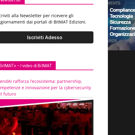
Newsletter
criviti alla Newsletter per ricevere gli
giornamenti dai portali di BitMAT Edizioni.
BitMATv – I video di BitMAT
endAI rafforza l’ecosistema: partnership,
ompetenze e innovazione per la cybersecurity
l futuro