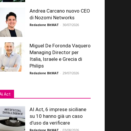
Andrea Carcano nuovo CEO
di Nozomi Networks
Redazione BitMAT
-
30/07/2026
Miguel De Foronda Vaquero
Managing Director per
Italia, Israele e Grecia di
Philips
Redazione BitMAT
-
29/07/2026
Ai Act
AI Act, 6 imprese siciliane
su 10 hanno già un caso
d’uso da verificare
Redazione BitMAT
-
03/08/2026