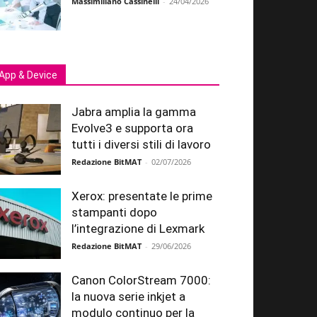
Massimiliano Cassinelli
-
24/04/2026
App & Device
Jabra amplia la gamma
Evolve3 e supporta ora
tutti i diversi stili di lavoro
Redazione BitMAT
-
02/07/2026
Xerox: presentate le prime
stampanti dopo
l’integrazione di Lexmark
Redazione BitMAT
-
29/06/2026
Canon ColorStream 7000:
la nuova serie inkjet a
modulo continuo per la