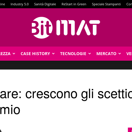
zine
Industry 5.0
Sanità Digitale
ReStart in Green
Speciale Stampanti
Con
REZZA
CASE HISTORY
TECNOLOGIE
MERCATO
VE
BitMat
re: crescono gli scettic
rmio