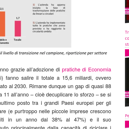
T
co
st
o anno grazie all’adozione di
pratiche di Economia
) fanno salire il totale a 15,6 miliardi, ovvero
issato al 2030. Rimane dunque un gap di quasi 88
ca 11 all’anno – cioè decuplicare lo sforzo – se si
enultimo posto tra i grandi Paesi europei per gli
lare (e purtroppo nelle piccole imprese crescono
Pe
saliti in un anno dal 38% al 47%) e il suo
to principalmente dalla capacità di riciclare i