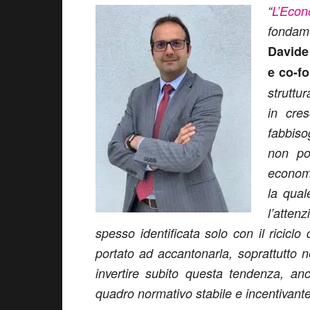
“
L’Econ
fondame
Davide 
e co-f
struttu
in cre
fabbiso
non po
economi
la qual
l’atten
spesso identificata solo con il riciclo
portato ad accantonarla, soprattutto 
invertire subito questa tendenza, an
quadro normativo stabile e incentivante