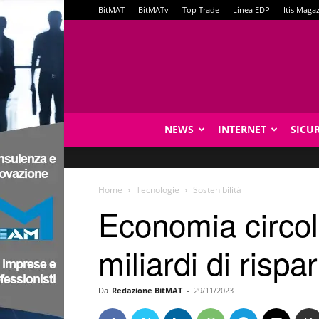
BitMAT
BitMATv
Top Trade
Linea EDP
Itis Maga
NEWS
INTERNET
SICU
Home
Tecnologie
Sostenibilità
Economia circola
miliardi di rispa
Da
Redazione BitMAT
-
29/11/2023