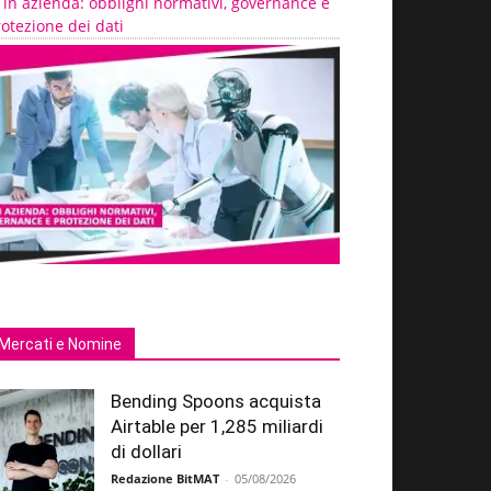
 in azienda: obblighi normativi, governance e
otezione dei dati
Mercati e Nomine
Bending Spoons acquista
Airtable per 1,285 miliardi
di dollari
Redazione BitMAT
-
05/08/2026