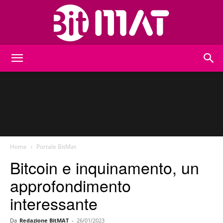
BitMat
Home
Portale BitMat
Bitcoin e inquinamento, un
approfondimento
interessante
Da
Redazione BitMAT
-
26/01/2023