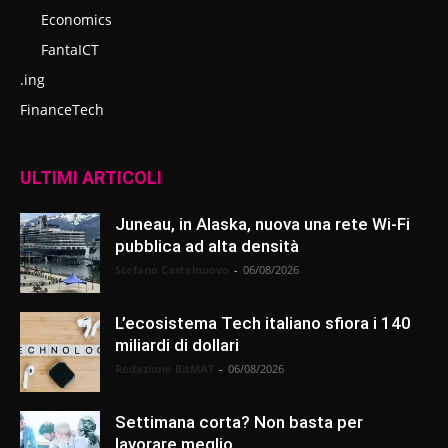
Economics
FantaICT
.ing
FinanceTech
ULTIMI ARTICOLI
Juneau, in Alaska, nuova una rete Wi-Fi
pubblica ad alta densità
Stefano Castelnuovo
-
06/08/2026
L’ecosistema Tech italiano sfiora i 140
miliardi di dollari
Redazione BitMAT
-
06/08/2026
Settimana corta? Non basta per
lavorare meglio