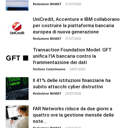
Redazione BitMAT
-
31/07/2026
UniCredit, Accenture e IBM collaborano
per costruire la piattaforma bancaria
europea di nuova generazione
Redazione BitMAT
-
31/07/2026
Transaction Foundation Model: GFT
unifica l’IA bancaria contro la
frammentazione dei dati
Stefano Castelnuovo
-
24/07/2026
Il 41% delle istituzioni finanziarie ha
subito attacchi cyber distruttivi
Redazione BitMAT
-
23/07/2026
FAR Networks riduce da due giorni a
quattro ore la gestione mensile delle
note...
Redazione BitMAT
-
22/07/2026