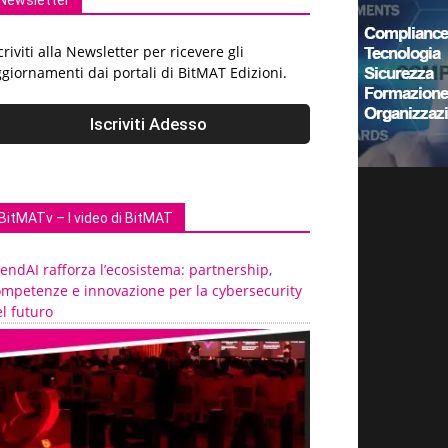
Newsletter
criviti alla Newsletter per ricevere gli
giornamenti dai portali di BitMAT Edizioni.
BitMATv – I video di BitMAT
endAI rafforza l’ecosistema: partnership,
ompetenze e innovazione per la cybersecurity
l futuro