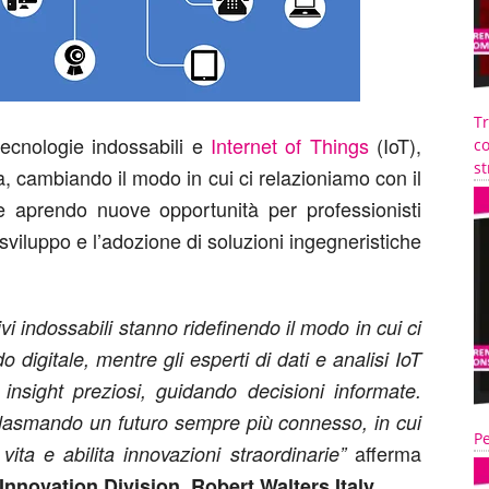
T
tecnologie indossabili e
Internet of Things
(IoT),
co
st
vita, cambiando il modo in cui ci relazioniamo con il
e aprendo nuove opportunità per professionisti
sviluppo e l’adozione di soluzioni ingegneristiche
ivi indossabili stanno ridefinendo il modo in cui ci
digitale, mentre gli esperti di dati e analisi IoT
 insight preziosi, guidando decisioni informate.
 plasmando un futuro sempre più connesso, in cui
Pe
afferma
vita e abilita innovazioni straordinarie”
nnovation Division, Robert Walters Italy