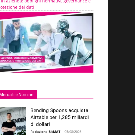
 in azienda: obblighi normativi, governance e
otezione dei dati
Mercati e Nomine
Bending Spoons acquista
Airtable per 1,285 miliardi
di dollari
Redazione BitMAT
-
05/08/2026