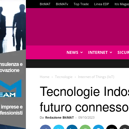
BitMAT
BitMATv
Top Trade
Linea EDP
Itis Maga
NEWS
INTERNET
SICU
Home
Tecnologie
Internet of Things (IoT)
Tecnologie Indos
futuro connesso
Da
Redazione BitMAT
-
09/10/2023