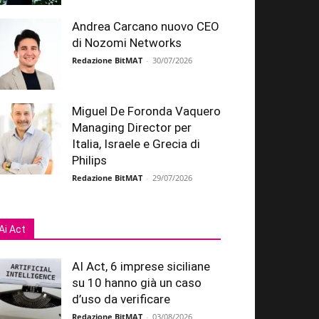
Andrea Carcano nuovo CEO
di Nozomi Networks
Redazione BitMAT
-
30/07/2026
Miguel De Foronda Vaquero
Managing Director per
Italia, Israele e Grecia di
Philips
Redazione BitMAT
-
29/07/2026
Ai Act
AI Act, 6 imprese siciliane
su 10 hanno già un caso
d’uso da verificare
Redazione BitMAT
-
03/08/2026