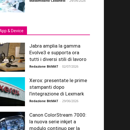
Massimiliano Cassinelli
-
24/04/2026
App & Device
Jabra amplia la gamma
Evolve3 e supporta ora
tutti i diversi stili di lavoro
Redazione BitMAT
-
02/07/2026
Xerox: presentate le prime
stampanti dopo
l’integrazione di Lexmark
Redazione BitMAT
-
29/06/2026
Canon ColorStream 7000:
la nuova serie inkjet a
modulo continuo per la