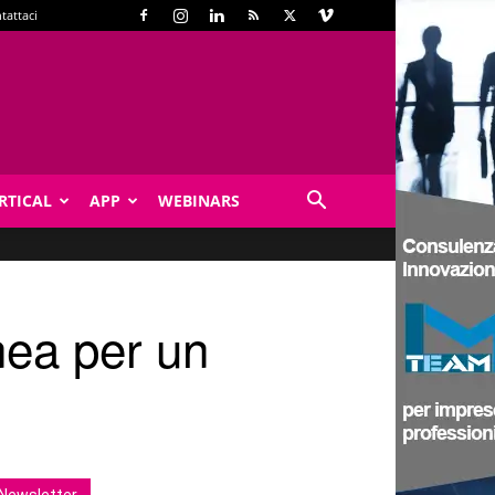
tattaci
RTICAL
APP
WEBINARS
inea per un