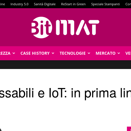
zine
Industry 5.0
Sanità Digitale
ReStart in Green
Speciale Stampanti
Con
REZZA
CASE HISTORY
TECNOLOGIE
MERCATO
VE
BitMat
sabili e IoT: in prima l