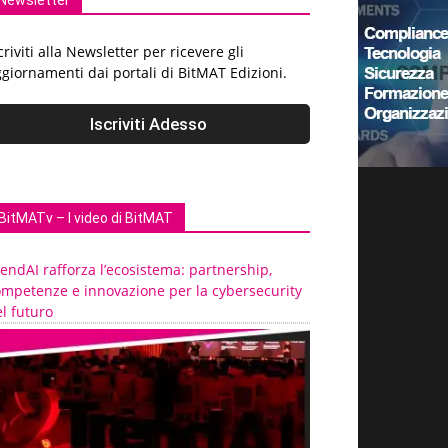
Newsletter
criviti alla Newsletter per ricevere gli
giornamenti dai portali di BitMAT Edizioni.
BitMATv – I video di BitMAT
endAI rafforza l’ecosistema: partnership,
ompetenze e innovazione per la cybersecurity
l futuro