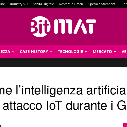
zine
Industry 5.0
Sanità Digitale
ReStart in Green
Speciale Stampanti
Con
REZZA
CASE HISTORY
TECNOLOGIE
MERCATO
VE
BitMat
 l’intelligenza artificia
 attacco IoT durante i G