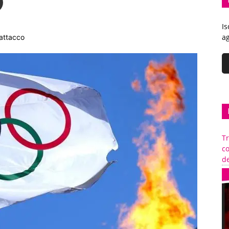
Is
ag
 attacco
Tr
c
de