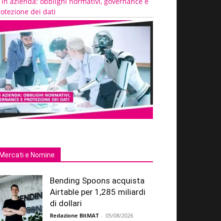
 in azienda: obblighi normativi, governance e
otezione dei dati
Mercati e Nomine
Bending Spoons acquista
Airtable per 1,285 miliardi
di dollari
Redazione BitMAT
-
05/08/2026