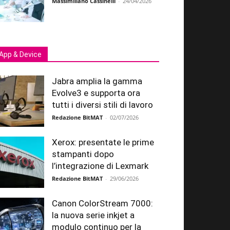
Massimiliano Cassinelli
-
24/04/2026
App & Device
Jabra amplia la gamma
Evolve3 e supporta ora
tutti i diversi stili di lavoro
Redazione BitMAT
-
02/07/2026
Xerox: presentate le prime
stampanti dopo
l’integrazione di Lexmark
Redazione BitMAT
-
29/06/2026
Canon ColorStream 7000:
la nuova serie inkjet a
modulo continuo per la