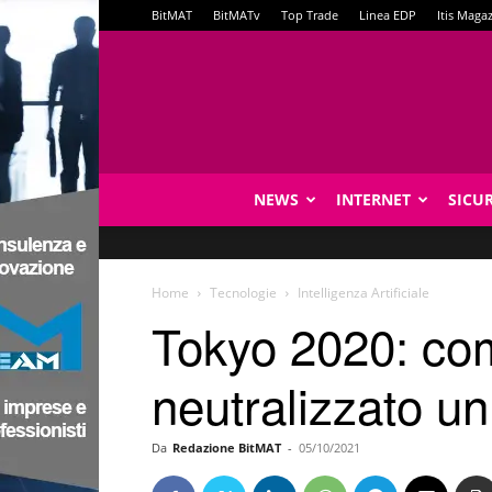
BitMAT
BitMATv
Top Trade
Linea EDP
Itis Maga
NEWS
INTERNET
SICU
Home
Tecnologie
Intelligenza Artificiale
Tokyo 2020: come
neutralizzato un
Da
Redazione BitMAT
-
05/10/2021