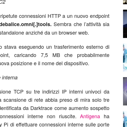
 C2
re ripetute connessioni HTTP a un nuovo endpoint
Sembra che l’attività sia
debalice.omni[.]tools.
 standalone anziché da un browser web.
ivo stava eseguendo un trasferimento esterno di
point, caricando 7,5 MB che probabilmente
uova posizione e il nome del dispositivo.
e interna
sione TCP su tre indirizzi IP interni univoci da
scansione di rete abbia preso di mira solo tre
to identificata da Darktrace come aumento sospetto
onnessioni interne non riuscite.
Antigena
ha
Pi di effettuare connessioni interne sulle porte