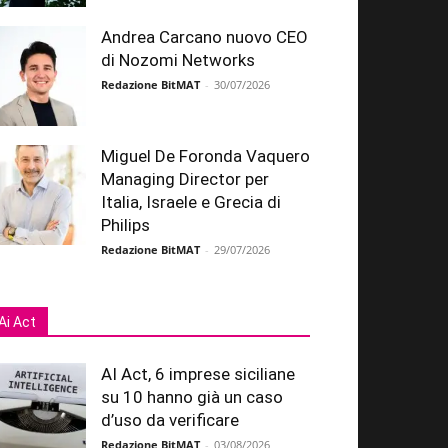
Andrea Carcano nuovo CEO
di Nozomi Networks
Redazione BitMAT
-
30/07/2026
Miguel De Foronda Vaquero
Managing Director per
Italia, Israele e Grecia di
Philips
Redazione BitMAT
-
29/07/2026
Ai Act
AI Act, 6 imprese siciliane
su 10 hanno già un caso
d’uso da verificare
Redazione BitMAT
-
03/08/2026