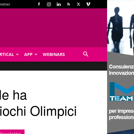
tattaci
RTICAL
APP
WEBINARS
le ha
iochi Olimpici