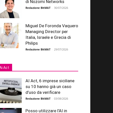
di Nozomi Networks
Redazione BitMAT
-
30/07/2026
Miguel De Foronda Vaquero
Managing Director per
Italia, Israele e Grecia di
Philips
Redazione BitMAT
-
29/07/2026
Ai Act
AI Act, 6 imprese siciliane
su 10 hanno già un caso
d’uso da verificare
Redazione BitMAT
-
03/08/2026
Posso utilizzare l’AI in