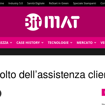
zine
Industry 5.0
Sanità Digitale
ReStart in Green
Speciale Stampanti
Con
REZZA
CASE HISTORY
TECNOLOGIE
MERCATO
VE
BitMat
olto dell’assistenza clie
Is