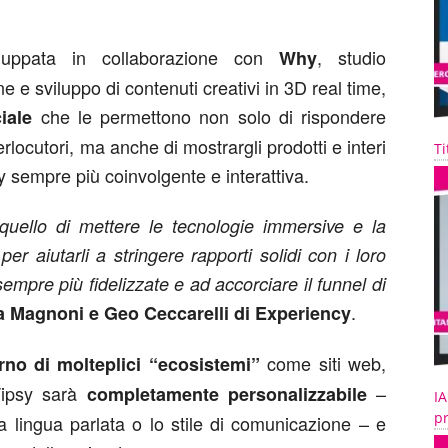
iluppata in collaborazione con
, studio
Why
e e sviluppo di contenuti creativi in 3D real time,
che le permettono non solo di rispondere
ciale
locutori, ma anche di mostrargli prodotti e interi
Ti
 sempre più coinvolgente e interattiva.
è quello di mettere le tecnologie immersive e la
per aiutarli a stringere rapporti solidi con i loro
empre più fidelizzate e ad accorciare il funnel di
.
 Magnoni e Geo Ceccarelli di Experiency
come siti web,
erno di molteplici “ecosistemi”
 Tipsy sarà
–
completamente personalizzabile
IA
pr
lla lingua parlata o lo stile di comunicazione – e