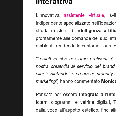
interattiva
L’innovativa
assistente virtuale
, sv
indipendente specializzato nell’ideazion
sfrutta i sistemi di
intelligenza artifi
prontamente alle domande dei suoi inter
ambienti, rendendo la customer journey
“L’obiettivo che ci siamo prefissati 
nostra creatività al servizio dei brand 
clienti, aiutandoli a creare community s
hanno commentato
marketing”,
Monica
Pensata per essere
integrata all’int
totem, ologrammi e vetrine digitali,
dalla voce all’aspetto estetico, fino a