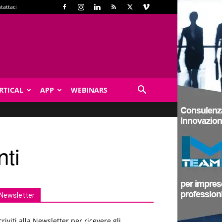
tattaci
RTICAL
APP
WEBINARS
nti
Newsletter
criviti alla Newsletter per ricevere gli