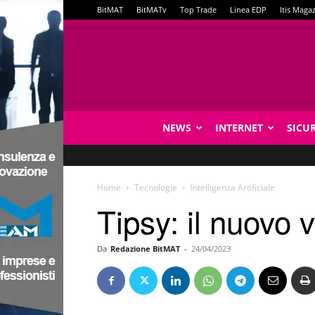
BitMAT
BitMATv
Top Trade
Linea EDP
Itis Maga
NEWS
INTERNET
SICU
Home
Tecnologie
Intelligenza Artificiale
Tipsy: il nuovo v
Da
Redazione BitMAT
-
24/04/2023