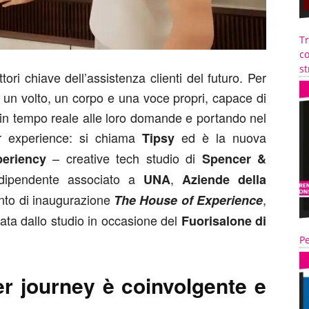
T
co
st
ttori chiave dell’assistenza clienti del futuro. Per
un volto, un corpo e una voce propri, capace di
 in tempo reale alle loro domande e portando nel
er experience: si chiama
ed è la nuova
Tipsy
– creative tech studio di
periency
Spencer &
ndipendente associato a
,
UNA
Aziende della
nto di inaugurazione
,
The House of Experience
zata dallo studio in occasione del
Fuorisalone di
Pe
r journey è coinvolgente e