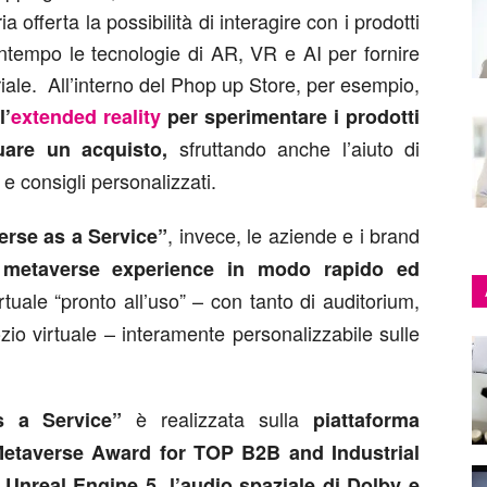
 offerta la possibilità di interagire con i prodotti
ontempo le tecnologie di AR, VR e AI per fornire
ale. All’interno del Phop up Store, per esempio,
l’
extended reality
per sperimentare i prodotti
sfruttando anche l’aiuto di
tuare un acquisto,
 e consigli personalizzati.
, invece, le aziende e i brand
erse as a Service”
a
metaverse experience in modo rapido ed
rtuale “pronto all’uso” – con tanto di auditorium,
zio virtuale – interamente personalizzabile sulle
è realizzata sulla
s a Service”
piattaforma
etaverse Award for TOP B2B and Industrial
Unreal Engine 5, l’audio spaziale di Dolby e