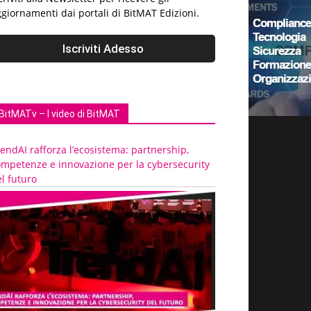
giornamenti dai portali di BitMAT Edizioni.
BitMATv – I video di BitMAT
endAI rafforza l’ecosistema: partnership,
ompetenze e innovazione per la cybersecurity
l futuro