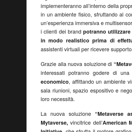
implementeranno all’interno della propria
in un ambiente fisico, sfruttando al c
un’esperienza immersiva e multisensori
i clienti dei brand
potranno utilizzare 
in modo realistico prima di effet
assistenti virtuali per ricevere supporto
Grazie alla nuova soluzione di
“Metav
interessati potranno godere di un
, affittando un ambiente vi
economico
sala riunioni, spazio espositivo e nego
loro necessità.
La nuova soluzione
“Metaverse a
vincitrice dell’
Mytaverse,
American M
, che sfrutta il motore grafico
Initiative