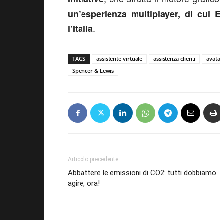
un’esperienza multiplayer, di cui
.
l’Italia
TAGS
assistente virtuale
assistenza clienti
avata
Spencer & Lewis
Articolo precedente
Abbattere le emissioni di CO2: tutti dobbiamo
agire, ora!