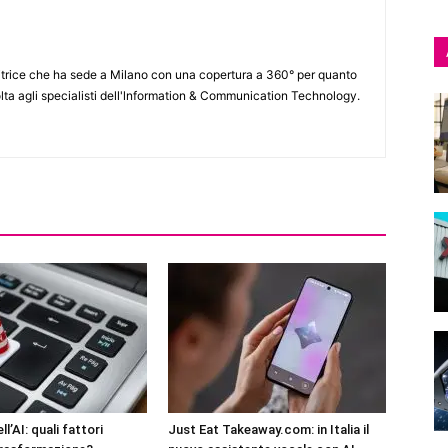
itrice che ha sede a Milano con una copertura a 360° per quanto
lta agli specialisti dell'lnformation & Communication Technology.
l’AI: quali fattori
Just Eat Takeaway.com: in Italia il