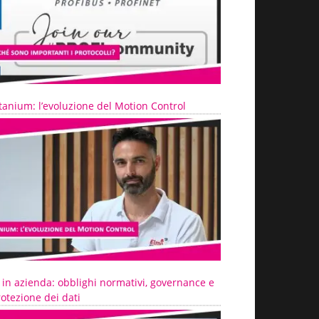
tanium: l’evoluzione del Motion Control
 in azienda: obblighi normativi, governance e
otezione dei dati