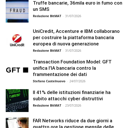
Truffe bancarie, 36mila euro in fumo con
un SMS
Redazione BitMAT
-
31/07/2026
UniCredit, Accenture e IBM collaborano
per costruire la piattaforma bancaria
europea di nuova generazione
Redazione BitMAT
-
31/07/2026
Transaction Foundation Model: GFT
unifica l’IA bancaria contro la
frammentazione dei dati
Stefano Castelnuovo
-
24/07/2026
Il 41% delle istituzioni finanziarie ha
subito attacchi cyber distruttivi
Redazione BitMAT
-
23/07/2026
FAR Networks riduce da due giorni a
quattro ore la gestione mensile delle