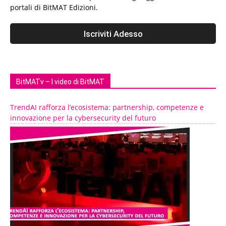
portali di BitMAT Edizioni.
BitMATv – I video di BitMAT
TrendAI rafforza l’ecosistema: partnership, competenze e
innovazione per la cybersecurity del futuro