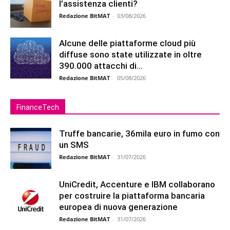
l’assistenza clienti?
Redazione BitMAT
-
03/08/2026
Alcune delle piattaforme cloud più
diffuse sono state utilizzate in oltre
390.000 attacchi di...
Redazione BitMAT
-
05/08/2026
FinanceTech
Truffe bancarie, 36mila euro in fumo con
un SMS
Redazione BitMAT
-
31/07/2026
UniCredit, Accenture e IBM collaborano
per costruire la piattaforma bancaria
europea di nuova generazione
Redazione BitMAT
-
31/07/2026