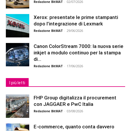
Redazione BitMAT
-
02/07/2026
Xerox: presentate le prime stampanti
dopo l’integrazione di Lexmark
Redazione BitMAT
-
29/06/2026
Canon ColorStream 7000: la nuova serie
inkjet a modulo continuo per la stampa
di...
Redazione BitMAT
-
17/06/2026
I più letti
FHP Group digitalizza il procurement
con JAGGAER e PwC Italia
Redazione BitMAT
-
03/08/2026
E-commerce, quanto conta davvero