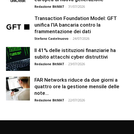
Redazione BitMAT
-
31/07/2026
Transaction Foundation Model: GFT
unifica l’IA bancaria contro la
frammentazione dei dati
Stefano Castelnuovo
-
24/07/2026
Il 41% delle istituzioni finanziarie ha
subito attacchi cyber distruttivi
Redazione BitMAT
-
23/07/2026
FAR Networks riduce da due giorni a
quattro ore la gestione mensile delle
note...
Redazione BitMAT
-
22/07/2026