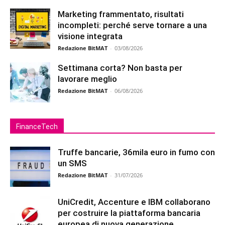
Marketing frammentato, risultati
incompleti: perché serve tornare a una
visione integrata
Redazione BitMAT
-
03/08/2026
Settimana corta? Non basta per
lavorare meglio
Redazione BitMAT
-
06/08/2026
FinanceTech
Truffe bancarie, 36mila euro in fumo con
un SMS
Redazione BitMAT
-
31/07/2026
UniCredit, Accenture e IBM collaborano
per costruire la piattaforma bancaria
europea di nuova generazione