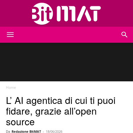
BitMat
Home
L’ AI agentica di cui ti puoi
fidare, grazie all’open
source
Da
Redazione BitMAT
-
18/06/2026