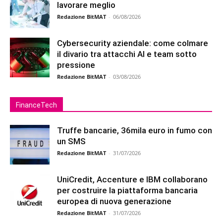
lavorare meglio
Redazione BitMAT
-
06/08/2026
Cybersecurity aziendale: come colmare
il divario tra attacchi AI e team sotto
pressione
Redazione BitMAT
-
03/08/2026
FinanceTech
Truffe bancarie, 36mila euro in fumo con
un SMS
Redazione BitMAT
-
31/07/2026
UniCredit, Accenture e IBM collaborano
per costruire la piattaforma bancaria
europea di nuova generazione
Redazione BitMAT
-
31/07/2026