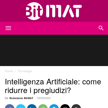
BitMat
Home
Tecnologie
Intelligenza Artificiale: come
ridurre i pregiudizi?
Da
Redazione BitMAT
-
03/03/2023