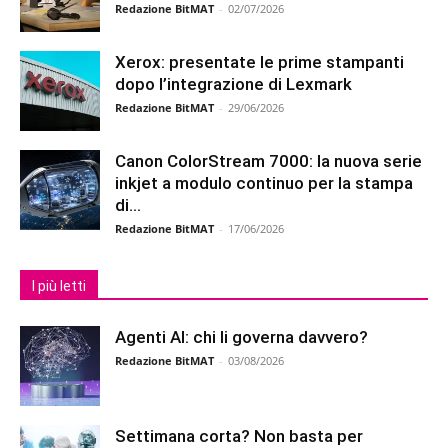
Redazione BitMAT
-
02/07/2026
Xerox: presentate le prime stampanti
dopo l’integrazione di Lexmark
Redazione BitMAT
-
29/06/2026
Canon ColorStream 7000: la nuova serie
inkjet a modulo continuo per la stampa
di...
Redazione BitMAT
-
17/06/2026
I più letti
Agenti AI: chi li governa davvero?
Redazione BitMAT
-
03/08/2026
Settimana corta? Non basta per