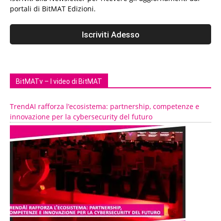
portali di BitMAT Edizioni.
BitMATv – I video di BitMAT
TrendAI rafforza l’ecosistema: partnership, competenze e
innovazione per la cybersecurity del futuro