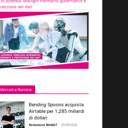
 in azienda: obblighi normativi, governance e
otezione dei dati
Mercati e Nomine
Bending Spoons acquista
Airtable per 1,285 miliardi
di dollari
Redazione BitMAT
-
05/08/2026