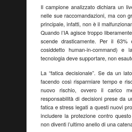
I
l campione analizzato dichiara un live
nelle sue raccomandazioni
,
ma con
g
principale
, infatti,
non è il malfunziona
Quando l’IA agisce troppo
liberamente
scende drasticamente
. Per i
l
63% 
cosiddetto
human-in-command
)
e la
tecnologia
deve supportare, non esau
La “fatica decisionale”
.
Se da un lato
facendo così risparmiare tempo e ris
nuovo rischio, ovvero
il
carico me
responsabilità di decisioni prese da u
fatica e stress legati
a questi nuovi pr
includere la protezione contro quest
non diventi l’ultimo anello di una cate