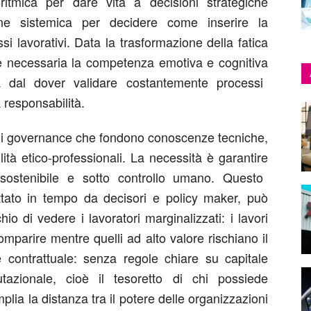
itmica
per dare vita a decisioni strategiche
one sistemica
per decidere come inserire la
si lavorativi
.
Data la trasformazione d
ell
a fatica
è necessaria la
competenza emotiva e cognitiva
a dal dover validare costantemente processi
responsabilità.
 governance che fondono conoscenze tecniche,
ità
etico-professional
i
. La necessità è
garant
ire
sostenibile e sotto controllo umano.
Questo
ttato in tempo da decisori e policy maker, può
io di vedere i lavoratori marginalizzati: i lavori
omparire mentre quelli ad alto valore rischiano il
 contrattuale: senza regole chiare su capitale
tazionale, cioè il tesoretto di chi possiede
amplia la distanza tra il potere delle organizzazioni