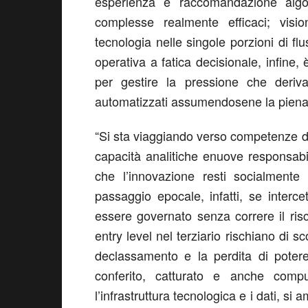
esperienza e raccomandazione algor
complesse realmente efficaci;
visi
tecnologia nelle singole porzioni di flus
operativa a
fatica decisionale
,
infine,
per gestire la pressione che deriv
automatizzati assumendosene la piena 
“
S
i sta
viaggiando
verso competenze di
capacità analitiche e
nuove
responsabil
che l’innovazione resti socialmente 
passaggio epocale,
infatti,
se interce
essere governato senza correre il risch
entry level nel terziario rischiano di s
c
declassamento e la perdita di potere
conferito, catturato e anche compu
l’infrastruttura tecnologica e i dati, si 