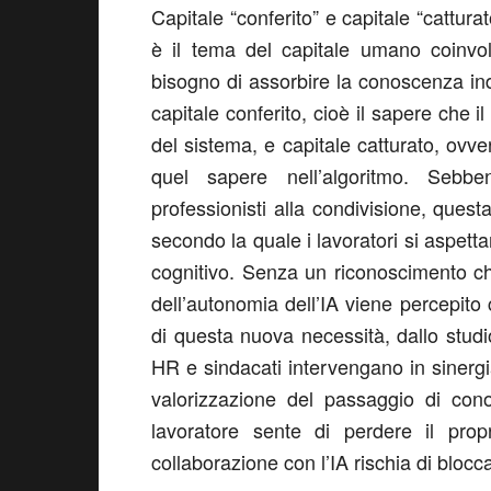
Capitale “
co
nferito”
e capitale
“
c
atturat
è il tema del
capitale umano
coinvo
bisogno d
i assorbire la
conoscenza
in
capitale conferito
, cioè
il sapere che i
del sistema
,
e
capitale catturato
, ovv
quel sapere nell’algoritmo.
Sebbe
professionisti
alla condivisione, quest
secondo la quale
i lavoratori si aspett
cognitivo. Senza un riconoscimento ch
dell’autonomia dell’IA viene percepito
di questa nuova necessità, dallo stud
HR e sindacati
intervengano
in sinergi
valorizzazione del
passaggio
di cono
lavoratore sente di perdere il prop
collaborazione con l’IA rischia di blocca