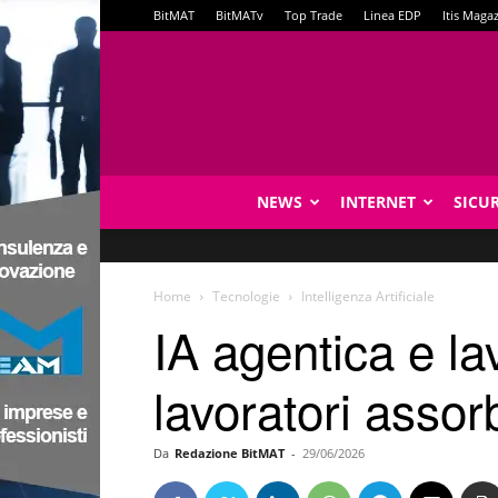
BitMAT
BitMATv
Top Trade
Linea EDP
Itis Maga
NEWS
INTERNET
SICU
Home
Tecnologie
Intelligenza Artificiale
IA agentica e l
lavoratori assor
Da
Redazione BitMAT
-
29/06/2026