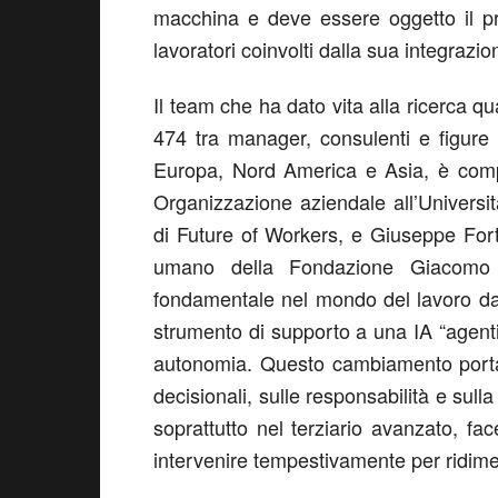
macchina
e deve essere oggetto il pr
lavoratori coinvolti dalla sua integrazio
Il team che ha dato vita alla
ricerca
qua
474
tra
manager
, consulenti e figure
Europa, Nord America e Asia
, è co
Organizzazione aziendale all’Universi
di
Future of Workers
,
e
Giuseppe For
umano della Fondazione Giacomo
fondamentale
nel mondo del lavoro
da
strumento di supporto a una
IA “agent
autonomia. Questo cambiamento
port
decisionali, sulle responsabilità e sulla
soprattutto nel
terziario avanzato
, fa
intervenire tempestivamente per ridime