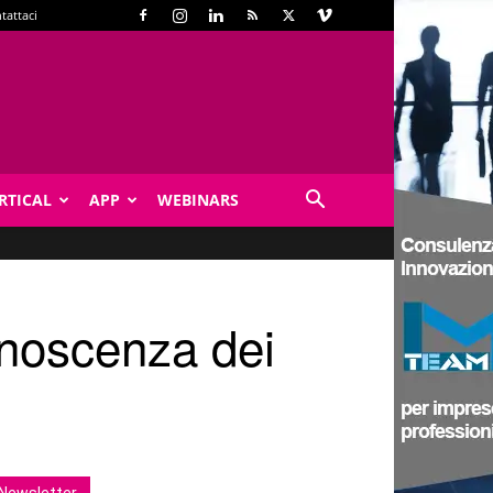
tattaci
RTICAL
APP
WEBINARS
onoscenza dei