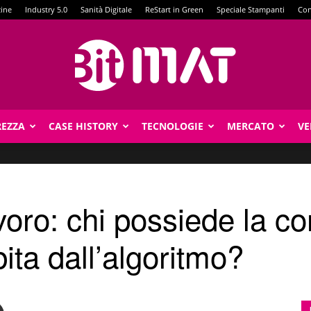
zine
Industry 5.0
Sanità Digitale
ReStart in Green
Speciale Stampanti
Con
REZZA
CASE HISTORY
TECNOLOGIE
MERCATO
VE
BitMat
avoro: chi possiede la c
bita dall’algoritmo?