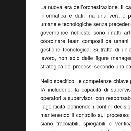
La nuova era dell’
o
rchestrazione
.
Il c
informatica
e dati
, ma una vera e p
umane e tecnologiche
senza precedent
governance
richieste
sono
infatti art
coordinare team composti da umani e a
gestione tecnologica.
Si tratta di
un’e
lavoro
, non solo delle figure manageri
strategica dei processi
secondo una cate
Nello specifico, l
e competenze chiave 
IA includono:
la capacità di
supervis
operatori a supervisori con responsabil
l’agenticità
definendo
i confini decisio
mantenendo il controllo sul processo
siano tracciabili, spiegabili e verifica