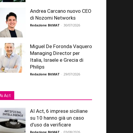
Andrea Carcano nuovo CEO
di Nozomi Networks
Redazione BitMAT
-
30/07/2026
Miguel De Foronda Vaquero
Managing Director per
Italia, Israele e Grecia di
Philips
Redazione BitMAT
-
29/07/2026
Ai Act
AI Act, 6 imprese siciliane
su 10 hanno già un caso
d’uso da verificare
Redazione BitMAT
-
03/08/2026