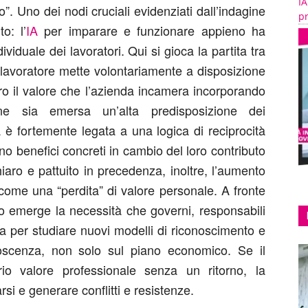
IA
o”
.
Uno dei nodi cruciali evidenziati dall’indagine
pr
lto
: l’
IA
per imparare
e funzionare appieno
ha
dividuale
dei lavoratori. Qui si gioca la partita tra
l lavoratore mette volontariamente a disposizione
ero
il valore che l’azienda incamera incorporando
ne sia
emersa
un
’alta
predisposizione
dei
a è fortemente legata a una logica di
reciprocità
ano benefici concreti in cambio del loro contributo
iaro
e pattuito in precedenza
,
inoltre,
l’aumento
 come una “perdita” di valore personale.
A fronte
io emerge la necessità che g
overni, responsabili
a per studiare
nuovi modelli
di
riconosc
imento
e
scenza
, non solo sul piano economico
. Se il
rio valore professionale senza un ritorno, la
rsi
e generare conflitti e resistenze
.