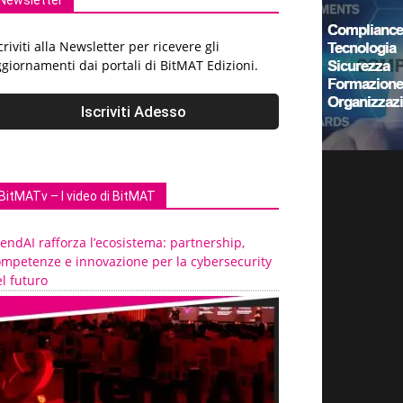
Newsletter
criviti alla Newsletter per ricevere gli
giornamenti dai portali di BitMAT Edizioni.
BitMATv – I video di BitMAT
endAI rafforza l’ecosistema: partnership,
ompetenze e innovazione per la cybersecurity
l futuro