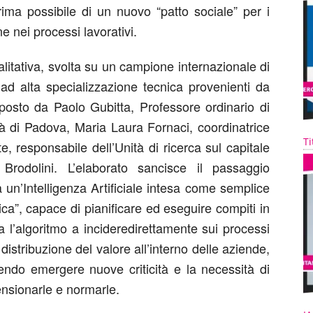
ima possibile di
un nuovo “patto sociale”
per i
ne nei processi lavorativi
.
litativa
,
svolta
su un campione internazionale di
ad alta specializzazione
tecnica
provenienti da
mposto da
Paolo Gubitta
,
Professore ordinario di
tà di Padova
,
Maria Laura Fornaci
,
coordinatrice
Ti
te
,
r
esponsabile dell’Unità di
r
icerca sul capitale
Brodolini
. L’elaborato sancisce
il passaggio
 un’Intelligenza Artificiale intesa come semplice
ica”
, capace di pianificare ed eseguire compiti in
a
l’algoritmo
a incidere
direttamente sui processi
 distribuzione del valore all’interno delle aziende
,
cendo emergere nuove criticità e la necessità di
nsionarle e normarle.