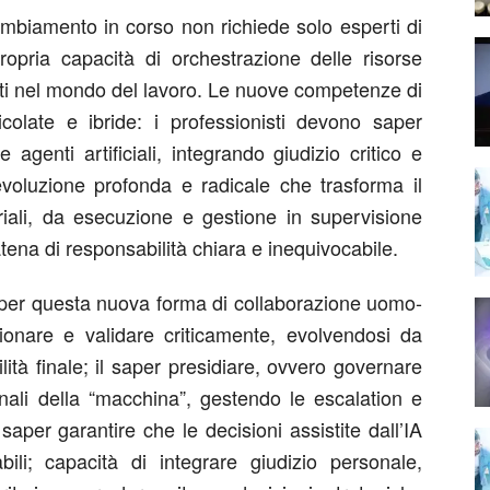
ambiamento in corso non richiede solo esperti di
ropria
capacità di orchestrazione
delle risorse
i nel mondo del lavoro
. Le nuove competenze di
icolate e
ibride
: i professionisti d
evono
saper
genti artificiali, integrando giudizio critico e
voluzione profonda
e radicale
che trasforma il
ali,
da esecuzione e gestione in
supervisione
na di responsabilità chiara e inequivocabile
.
per questa nuova forma di collaborazione uomo-
ionare e validare criticamente
, evolvendosi da
ità finale; il saper
presidiare
, ovvero governare
nali
della “macchina”
,
gestendo le escalation e
; saper
garantire che le decisioni assistite dall’IA
bili
; capacità di
integrare giudizio personale,