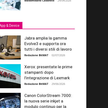
Massimiliano Cassinelli
-
24/04/2026
App & Device
Jabra amplia la gamma
Evolve3 e supporta ora
tutti i diversi stili di lavoro
Redazione BitMAT
-
02/07/2026
Xerox: presentate le prime
stampanti dopo
l’integrazione di Lexmark
Redazione BitMAT
-
29/06/2026
Canon ColorStream 7000:
la nuova serie inkjet a
modulo continuo per la