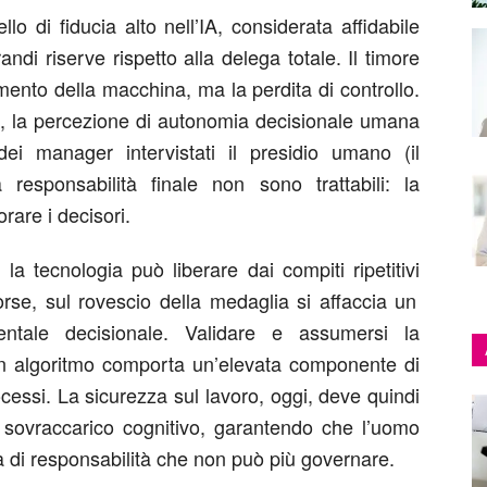
llo di fiducia alto
nell’IA
,
considera
ta
affidabile
randi
riserve
rispetto alla delega totale
.
I
l timore
mento della macchina, ma la
perdita di controllo
.
,
la
percezione di autonomia
decisionale
umana
dei
manager intervistati
il presidio umano (il
 responsabilità finale
non
sono
trattabil
i
: l
a
torare
i decisori
.
 la tecnologia
può liberare da
i compiti
ripetitiv
i
orse
,
sul rovescio della medaglia si affaccia un
ntale decisionale
.
V
alidare e
assume
rsi la
n algoritmo
comporta un’elevata componente di
ocessi
. La sicurezza sul lavoro, oggi, deve
quindi
o sovraccarico cognitivo, garantendo che l’uomo
na di responsabilità che non può più governare.