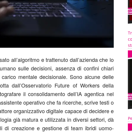
T
co
st
to all’algoritmo e trattenuto dall’azienda che lo
o umano sulle decisioni, assenza di confini chiari
 carico mentale
decisionale
. Sono alcune delle
otta dall’Osservatorio
Future of Workers della
tografare il
consolidamento
dell’IA
agentica nel
ssistente
operativo che fa ricerche,
scrive testi o
attore organizzativo
digitale capace di decidere
e
logia
già matura e utilizzata
in diversi settori
,
dà
Pe
i di creazione e gestione di team ibridi uomo-