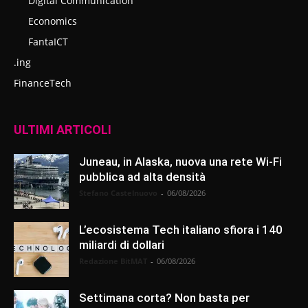
Digital Communication
Economics
FantaICT
.ing
FinanceTech
ULTIMI ARTICOLI
Juneau, in Alaska, nuova una rete Wi-Fi
pubblica ad alta densità
Stefano Castelnuovo
-
06/08/2026
L’ecosistema Tech italiano sfiora i 140
miliardi di dollari
Redazione BitMAT
-
06/08/2026
Settimana corta? Non basta per