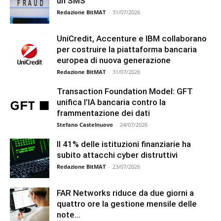
un SMS
Redazione BitMAT
-
31/07/2026
UniCredit, Accenture e IBM collaborano
per costruire la piattaforma bancaria
europea di nuova generazione
Redazione BitMAT
-
31/07/2026
Transaction Foundation Model: GFT
unifica l’IA bancaria contro la
frammentazione dei dati
Stefano Castelnuovo
-
24/07/2026
Il 41% delle istituzioni finanziarie ha
subito attacchi cyber distruttivi
Redazione BitMAT
-
23/07/2026
FAR Networks riduce da due giorni a
quattro ore la gestione mensile delle
note...