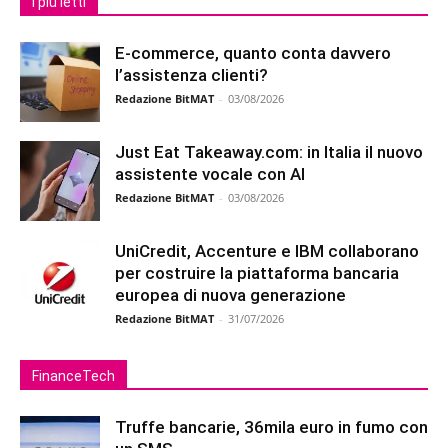
I più letti
E-commerce, quanto conta davvero
l’assistenza clienti?
Redazione BitMAT
-
03/08/2026
Just Eat Takeaway.com: in Italia il nuovo
assistente vocale con AI
Redazione BitMAT
-
03/08/2026
UniCredit, Accenture e IBM collaborano
per costruire la piattaforma bancaria
europea di nuova generazione
Redazione BitMAT
-
31/07/2026
FinanceTech
Truffe bancarie, 36mila euro in fumo con