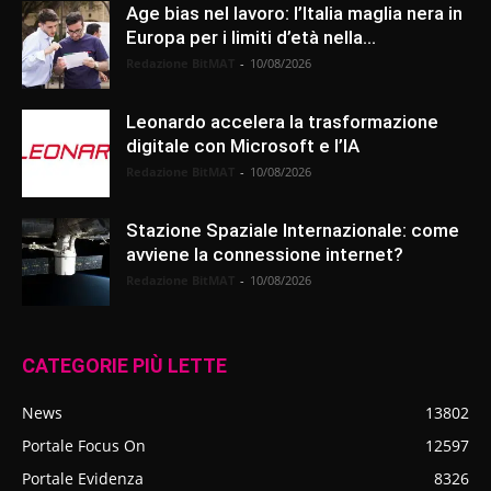
Age bias nel lavoro: l’Italia maglia nera in
Europa per i limiti d’età nella...
Redazione BitMAT
-
10/08/2026
Leonardo accelera la trasformazione
digitale con Microsoft e l’IA
Redazione BitMAT
-
10/08/2026
Stazione Spaziale Internazionale: come
avviene la connessione internet?
Redazione BitMAT
-
10/08/2026
CATEGORIE PIÙ LETTE
News
13802
Portale Focus On
12597
Portale Evidenza
8326