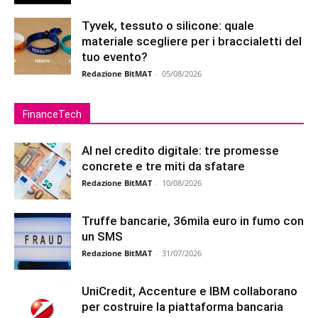
Tyvek, tessuto o silicone: quale
materiale scegliere per i braccialetti del
tuo evento?
Redazione BitMAT
-
05/08/2026
FinanceTech
AI nel credito digitale: tre promesse
concrete e tre miti da sfatare
Redazione BitMAT
-
10/08/2026
Truffe bancarie, 36mila euro in fumo con
un SMS
Redazione BitMAT
-
31/07/2026
UniCredit, Accenture e IBM collaborano
per costruire la piattaforma bancaria