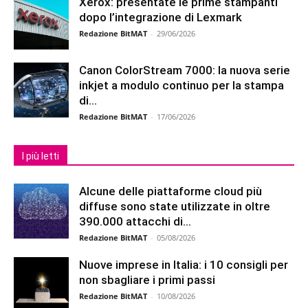
Xerox: presentate le prime stampanti
dopo l’integrazione di Lexmark
Redazione BitMAT
-
29/06/2026
Canon ColorStream 7000: la nuova serie
inkjet a modulo continuo per la stampa
di...
Redazione BitMAT
-
17/06/2026
I più letti
Alcune delle piattaforme cloud più
diffuse sono state utilizzate in oltre
390.000 attacchi di...
Redazione BitMAT
-
05/08/2026
Nuove imprese in Italia: i 10 consigli per
non sbagliare i primi passi
Redazione BitMAT
-
10/08/2026