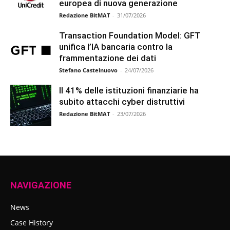
europea di nuova generazione
Redazione BitMAT
-
31/07/2026
Transaction Foundation Model: GFT
unifica l’IA bancaria contro la
frammentazione dei dati
Stefano Castelnuovo
-
24/07/2026
Il 41% delle istituzioni finanziarie ha
subito attacchi cyber distruttivi
Redazione BitMAT
-
23/07/2026
NAVIGAZIONE
News
Case History