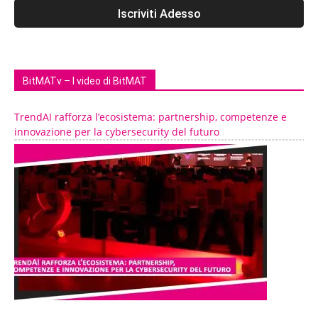
BitMATv – I video di BitMAT
TrendAI rafforza l’ecosistema: partnership, competenze e
innovazione per la cybersecurity del futuro