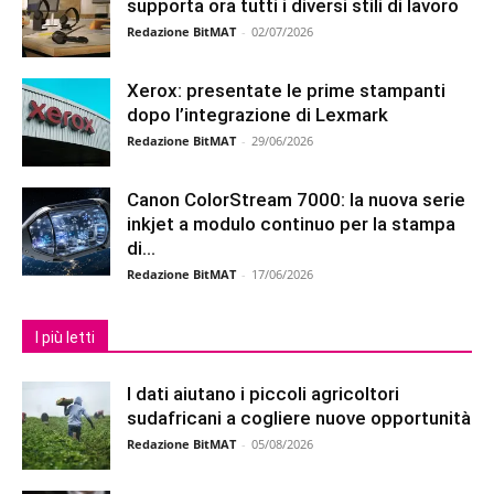
supporta ora tutti i diversi stili di lavoro
Redazione BitMAT
-
02/07/2026
Xerox: presentate le prime stampanti
dopo l’integrazione di Lexmark
Redazione BitMAT
-
29/06/2026
Canon ColorStream 7000: la nuova serie
inkjet a modulo continuo per la stampa
di...
Redazione BitMAT
-
17/06/2026
I più letti
I dati aiutano i piccoli agricoltori
sudafricani a cogliere nuove opportunità
Redazione BitMAT
-
05/08/2026