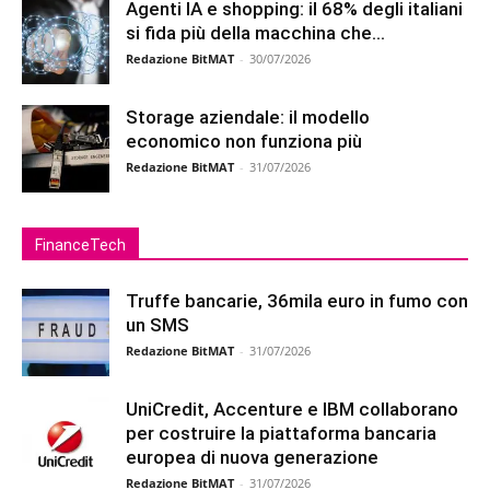
Agenti IA e shopping: il 68% degli italiani
si fida più della macchina che...
Redazione BitMAT
-
30/07/2026
Storage aziendale: il modello
economico non funziona più
Redazione BitMAT
-
31/07/2026
FinanceTech
Truffe bancarie, 36mila euro in fumo con
un SMS
Redazione BitMAT
-
31/07/2026
UniCredit, Accenture e IBM collaborano
per costruire la piattaforma bancaria
europea di nuova generazione
Redazione BitMAT
-
31/07/2026