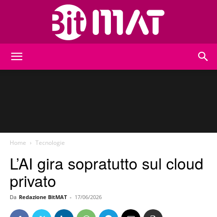
BitMat
Home
Tecnologie
L’AI gira sopratutto sul cloud
privato
Da
Redazione BitMAT
-
17/06/2026