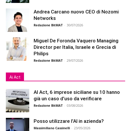
Andrea Carcano nuovo CEO di Nozomi
Networks
Redazione BitMAT
-
30/07/2026
Miguel De Foronda Vaquero Managing
Director per Italia, Israele e Grecia di
Philips
Redazione BitMAT
-
29/07/2026
Ai Act
AI Act, 6 imprese siciliane su 10 hanno
già un caso d’uso da verificare
Redazione BitMAT
-
03/08/2026
Posso utilizzare l’AI in azienda?
Massimiliano Cassinelli
-
23/05/2026