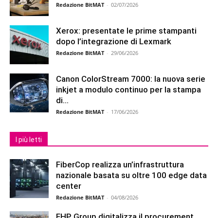
Redazione BitMAT
-
02/07/2026
Xerox: presentate le prime stampanti
dopo l’integrazione di Lexmark
Redazione BitMAT
-
29/06/2026
Canon ColorStream 7000: la nuova serie
inkjet a modulo continuo per la stampa
di...
Redazione BitMAT
-
17/06/2026
I più letti
FiberCop realizza un’infrastruttura
nazionale basata su oltre 100 edge data
center
Redazione BitMAT
-
04/08/2026
FHP Group digitalizza il procurement