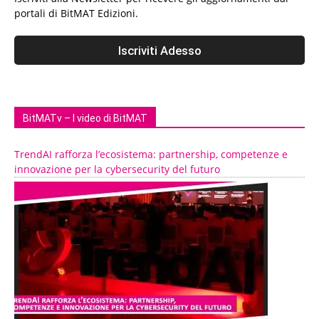
portali di BitMAT Edizioni.
BitMATv – I video di BitMAT
TrendAI rafforza l’ecosistema: partnership, competenze e
innovazione per la cybersecurity del futuro