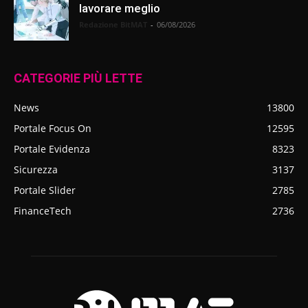
lavorare meglio
Redazione BitMAT
-
06/08/2026
CATEGORIE PIÙ LETTE
News
13800
Portale Focus On
12595
Portale Evidenza
8323
Sicurezza
3137
Portale Slider
2785
FinanceTech
2736