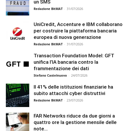
un SMS
Redazione BitMAT
-
31/07/2026
UniCredit, Accenture e IBM collaborano
per costruire la piattaforma bancaria
europea di nuova generazione
Redazione BitMAT
-
31/07/2026
Transaction Foundation Model: GFT
unifica l’IA bancaria contro la
frammentazione dei dati
Stefano Castelnuovo
-
24/07/2026
Il 41% delle istituzioni finanziarie ha
subito attacchi cyber distruttivi
Redazione BitMAT
-
23/07/2026
FAR Networks riduce da due giorni a
quattro ore la gestione mensile delle
note...