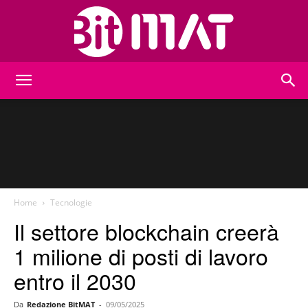
BitMat
Home
Tecnologie
Il settore blockchain creerà
1 milione di posti di lavoro
entro il 2030
Da
Redazione BitMAT
-
09/05/2025