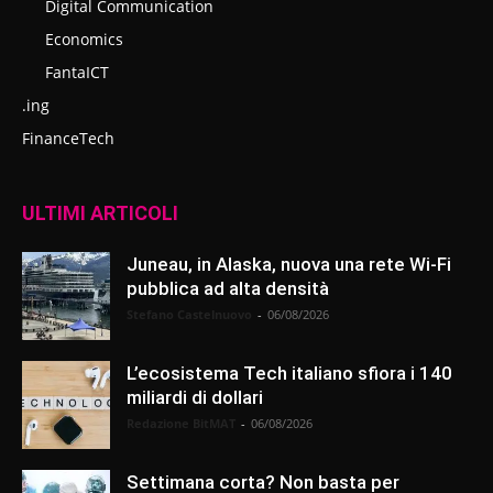
Digital Communication
Economics
FantaICT
.ing
FinanceTech
ULTIMI ARTICOLI
Juneau, in Alaska, nuova una rete Wi-Fi
pubblica ad alta densità
Stefano Castelnuovo
-
06/08/2026
L’ecosistema Tech italiano sfiora i 140
miliardi di dollari
Redazione BitMAT
-
06/08/2026
Settimana corta? Non basta per