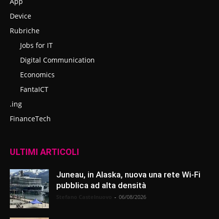
App
Device
Rubriche
Jobs for IT
Digital Communication
Economics
FantaICT
.ing
FinanceTech
ULTIMI ARTICOLI
Juneau, in Alaska, nuova una rete Wi-Fi
pubblica ad alta densità
Stefano Castelnuovo
-
06/08/2026