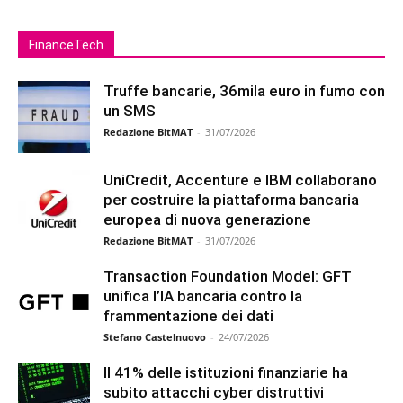
FinanceTech
Truffe bancarie, 36mila euro in fumo con
un SMS
Redazione BitMAT
-
31/07/2026
UniCredit, Accenture e IBM collaborano
per costruire la piattaforma bancaria
europea di nuova generazione
Redazione BitMAT
-
31/07/2026
Transaction Foundation Model: GFT
unifica l’IA bancaria contro la
frammentazione dei dati
Stefano Castelnuovo
-
24/07/2026
Il 41% delle istituzioni finanziarie ha
subito attacchi cyber distruttivi