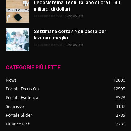
L’ecosistema Tech italiano sfiora i 140
miliardi di dollari
Redazione BitMAT
-
06/08/2026
Settimana corta? Non basta per
lavorare meglio
Redazione BitMAT
-
06/08/2026
CATEGORIE PIÙ LETTE
News
13800
Portale Focus On
12595
Portale Evidenza
8323
Sicurezza
3137
Portale Slider
2785
FinanceTech
2736