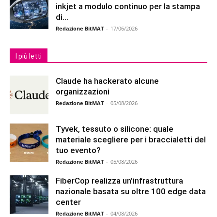
inkjet a modulo continuo per la stampa
di...
Redazione BitMAT
-
17/06/2026
I più letti
Claude ha hackerato alcune
organizzazioni
Redazione BitMAT
-
05/08/2026
Tyvek, tessuto o silicone: quale
materiale scegliere per i braccialetti del
tuo evento?
Redazione BitMAT
-
05/08/2026
FiberCop realizza un’infrastruttura
nazionale basata su oltre 100 edge data
center
Redazione BitMAT
-
04/08/2026