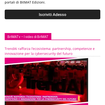
portali di BitMAT Edizioni.
BitMATv – I video di BitMAT
TrendAI rafforza l’ecosistema: partnership, competenze e
innovazione per la cybersecurity del futuro