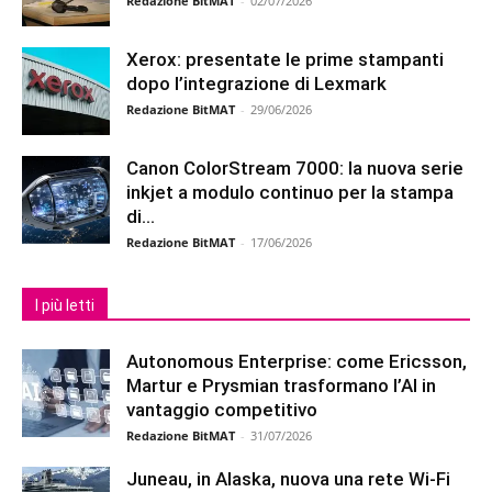
Redazione BitMAT
-
02/07/2026
Xerox: presentate le prime stampanti
dopo l’integrazione di Lexmark
Redazione BitMAT
-
29/06/2026
Canon ColorStream 7000: la nuova serie
inkjet a modulo continuo per la stampa
di...
Redazione BitMAT
-
17/06/2026
I più letti
Autonomous Enterprise: come Ericsson,
Martur e Prysmian trasformano l’AI in
vantaggio competitivo
Redazione BitMAT
-
31/07/2026
Juneau, in Alaska, nuova una rete Wi-Fi