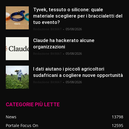
Tyvek, tessuto o silicone: quale
materiale scegliere per i braccialetti del
tuo evento?
Redazione BitMAT
-
05/08/2026
Claude ha hackerato alcune
organizzazioni
Redazione BitMAT
-
05/08/2026
I dati aiutano i piccoli agricoltori
sudafricani a cogliere nuove opportunità
Redazione BitMAT
-
05/08/2026
CATEGORIE PIÙ LETTE
News
13798
Portale Focus On
12595