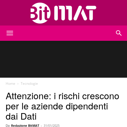
BitMat
Home
Tecnologie
Attenzione: i rischi crescono
per le aziende dipendenti
dai Dati
Da
Redazione BitMAT
-
31/01/2025