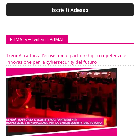
BitMATv – I video di BitMAT
TrendAI rafforza l’ecosistema: partnership, competenze e
innovazione per la cybersecurity del futuro