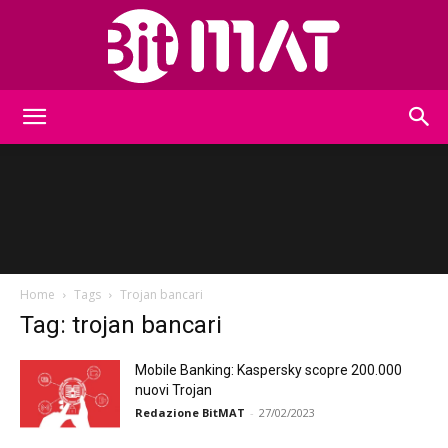
BitMat
Home
Tags
Trojan bancari
Tag: trojan bancari
Mobile Banking: Kaspersky scopre 200.000
nuovi Trojan
Redazione BitMAT
-
27/02/2023