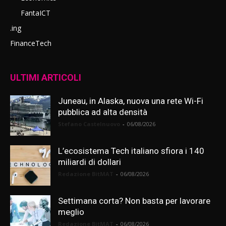
FantaICT
.ing
FinanceTech
ULTIMI ARTICOLI
Juneau, in Alaska, nuova una rete Wi-Fi
pubblica ad alta densità
Stefano Castelnuovo
-
06/08/2026
L’ecosistema Tech italiano sfiora i 140
miliardi di dollari
Redazione BitMAT
-
06/08/2026
Settimana corta? Non basta per lavorare
meglio
Redazione BitMAT
-
06/08/2026