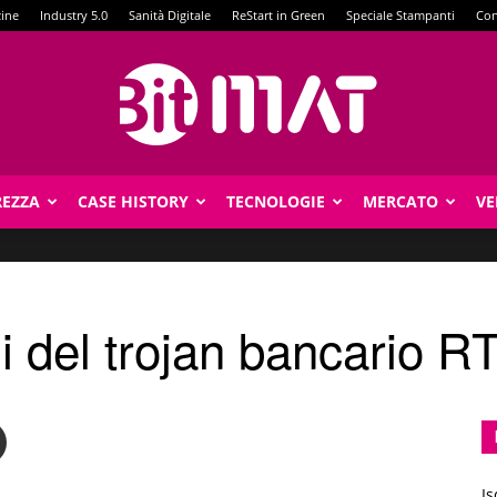
zine
Industry 5.0
Sanità Digitale
ReStart in Green
Speciale Stampanti
Con
REZZA
CASE HISTORY
TECNOLOGIE
MERCATO
VE
BitMat
i del trojan bancario R
Is