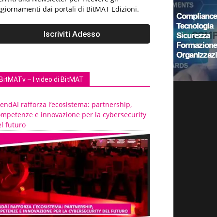
giornamenti dai portali di BitMAT Edizioni.
BitMATv – I video di BitMAT
endAI rafforza l’ecosistema: partnership,
ompetenze e innovazione per la cybersecurity
l futuro