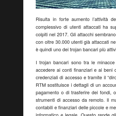
Risulta in forte aumento l’attività d
complessivo di utenti attaccati ha s
colpiti nel 2017. Gli attacchi sembran
con oltre 30.000 utenti già attaccati
è quindi uno dei trojan bancari più att
I trojan bancari sono tra le minacce
accedere ai conti finanziari e ai beni d
credenziali di accesso e tramite il “dir
RTM sostituisce i dettagli di un accoun
pagamento o di trasferire dei fondi, 
strumenti di accesso da remoto. Il ma
contabili e finanziari delle piccole e m
informatico e legale. Questo rende g