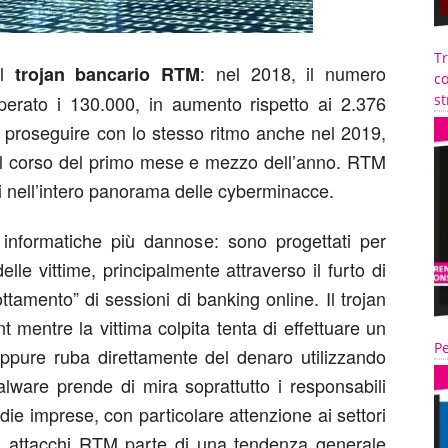
T
el
: nel 2018, il numero
trojan bancario RTM
co
uperato i 130.000, in aumento rispetto ai 2.376
st
o proseguire con lo stesso ritmo anche nel 2019,
 nel corso del primo mese e mezzo dell’anno. RTM
ivi nell’intero panorama delle cyberminacce.
 informatiche più dannose: sono progettati per
elle vittime, principalmente attraverso il furto di
ottamento” di sessioni di banking online. Il trojan
t mentre la vittima colpita tenta di effettuare un
Pe
oppure ruba direttamente del denaro utilizzando
lware prende di mira soprattutto i responsabili
edie imprese, con particolare attenzione ai settori
li attacchi RTM parte di una tendenza generale