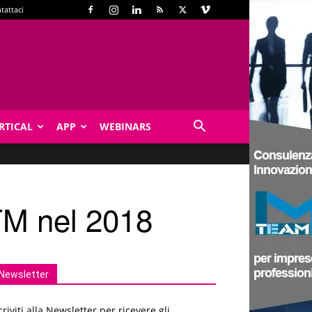
tattaci
RTICAL
APP
WEBINARS
TM nel 2018
Newsletter
criviti alla Newsletter per ricevere gli