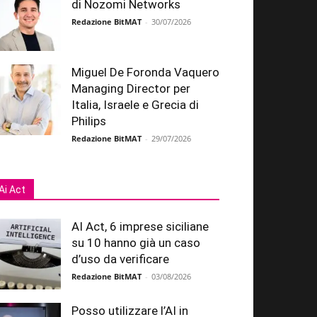
di Nozomi Networks
Redazione BitMAT
-
30/07/2026
Miguel De Foronda Vaquero
Managing Director per
Italia, Israele e Grecia di
Philips
Redazione BitMAT
-
29/07/2026
Ai Act
AI Act, 6 imprese siciliane
su 10 hanno già un caso
d’uso da verificare
Redazione BitMAT
-
03/08/2026
Posso utilizzare l’AI in