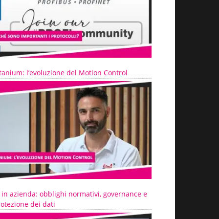
tanium: l’evoluzione del Motion Control
 in azienda: obblighi normativi, governance e
otezione dei dati