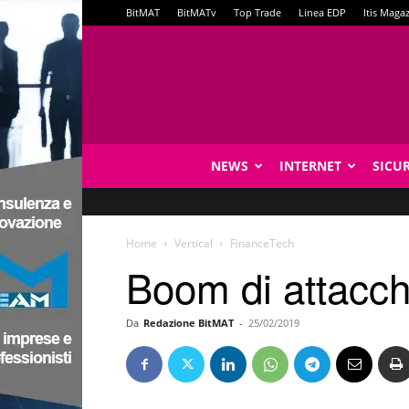
BitMAT
BitMATv
Top Trade
Linea EDP
Itis Maga
NEWS
INTERNET
SICU
Home
Vertical
FinanceTech
Boom di attacch
Da
Redazione BitMAT
-
25/02/2019