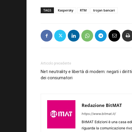
TAGS
Kaspersky
RTM
trojan bancari
Articolo precedente
Net neutrality e libertà di modem: negati i diritti
dei consumatori
Redazione BitMAT
https://www.bitmat.it/
BitMAT Edizioni è una casa ed
riguarda la comunicazione rivo