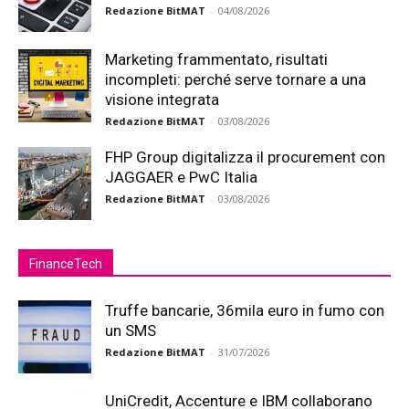
Redazione BitMAT
-
04/08/2026
Marketing frammentato, risultati
incompleti: perché serve tornare a una
visione integrata
Redazione BitMAT
-
03/08/2026
FHP Group digitalizza il procurement con
JAGGAER e PwC Italia
Redazione BitMAT
-
03/08/2026
FinanceTech
Truffe bancarie, 36mila euro in fumo con
un SMS
Redazione BitMAT
-
31/07/2026
UniCredit, Accenture e IBM collaborano