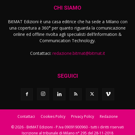
CHI SIAMO
BitMAT Edizioni è una casa editrice che ha sede a Milano con
una copertura a 360° per quanto riguarda la comunicazione
online ed offline rivolta agli specialisti dell'lnformation &
Communication Technology.
Contattaci:
redazione.bitmat@bitmat.it
SEGUICI
Contattaci
Cookies Policy
Privacy Policy
Redazione
© 2026 - BitMAT Edizioni - P.Iva 09091900960 - tutti i diritti riservati
Iscrizione al tribunale di Milano n° 295 del 28-11-2018