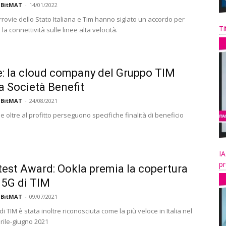
 BitMAT
-
14/01/2022
rovie dello Stato Italiana e Tim hanno siglato un accordo per
Ti
la connettività sulle linee alta velocità.
: la cloud company del Gruppo TIM
a Società Benefit
 BitMAT
-
24/08/2021
 oltre al profitto perseguono specifiche finalità di beneficio
IA
pr
est Award: Ookla premia la copertura
e 5G di TIM
 BitMAT
-
09/07/2021
di TIM è stata inoltre riconosciuta come la più veloce in Italia nel
rile-giugno 2021