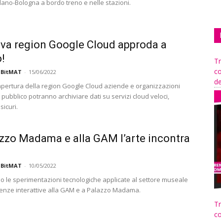
ilano-Bologna a bordo treno e nelle stazioni.
va region Google Cloud approda a
!
Tr
co
 BitMAT
-
15/06/2022
de
’apertura della region Google Cloud aziende e organizzazioni
 pubblico potranno archiviare dati su servizi cloud veloci,
 sicuri.
zzo Madama e alla GAM l’arte incontra
 BitMAT
-
10/05/2022
 le sperimentazioni tecnologiche applicate al settore museale
enze interattive alla GAM e a Palazzo Madama.
Tr
co