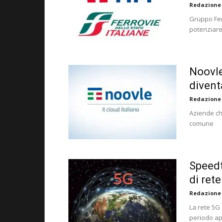
Redazione
Gruppo Fer
potenziare 
Noovle
divent
Redazione
Aziende che
comune
Speedt
di ret
Redazione
La rete 5G 
periodo ap