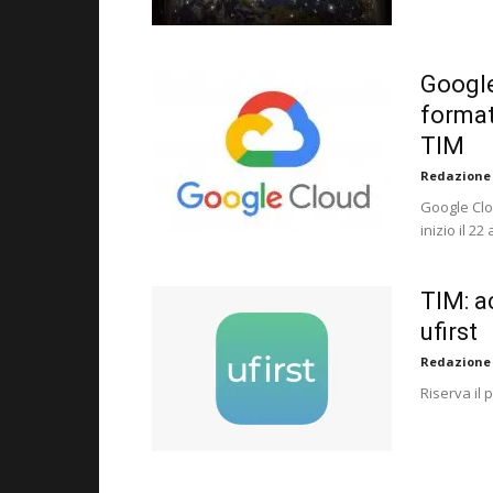
Google
format
TIM
Redazione
Google Clo
inizio il 22
TIM: a
ufirst
Redazione
Riserva il 