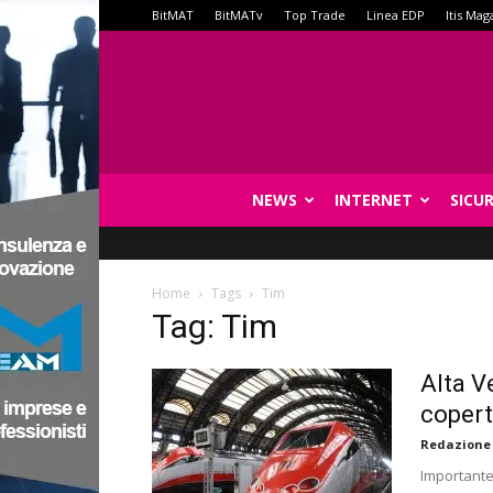
BitMAT
BitMATv
Top Trade
Linea EDP
Itis Mag
NEWS
INTERNET
SICU
Home
Tags
Tim
Tag: Tim
Alta V
copert
Redazione
Importante