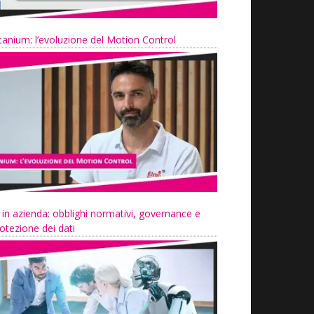
tanium: l’evoluzione del Motion Control
 in azienda: obblighi normativi, governance e
otezione dei dati