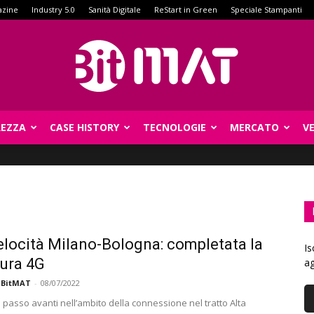
azine
Industry 5.0
Sanità Digitale
ReStart in Green
Speciale Stampanti
REZZA
CASE HISTORY
TECNOLOGIE
MERCATO
V
BitMat
elocità Milano-Bologna: completata la
Is
ura 4G
ag
 BitMAT
-
08/07/2022
 passo avanti nell’ambito della connessione nel tratto Alta