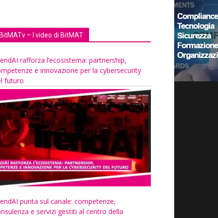
BitMATv – I video di BitMAT
endAI rafforza l’ecosistema: partnership,
mpetenze e innovazione per la cybersecurity
l futuro
endAI punta sul canale: competenze,
nsulenza e servizi gestiti al centro della