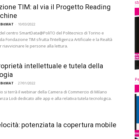
st
ione TIM: al via il Progetto Reading
chine
 BitMAT
-
10/03/2022
 del centro SmartData@PoliTO del Politecnico di Torino e
a Fondazione TIM sfrutta l’Intelligenza Artificiale e la Realtà
r riavvicinare le persone alla lettura.
oprietà intellettuale e tutela della
ogia
Pe
 BitMAT
-
27/01/2022
io si terrà il webinar della Camera di Commercio di Milano
za Lodi dedicato alle app e alla relativa tutela tecnologica.
elocità: potenziata la copertura mobile