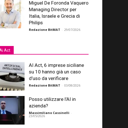
Miguel De Foronda Vaquero
Managing Director per
Italia, Israele e Grecia di
Philips
Redazione BitMAT
-
29/07/2026
Ai Act
AI Act, 6 imprese siciliane
su 10 hanno già un caso
d’uso da verificare
Redazione BitMAT
-
03/08/2026
Posso utilizzare l’AI in
azienda?
Massimiliano Cassinelli
-
23/05/2026