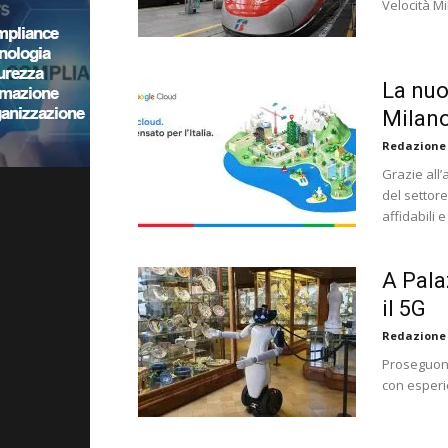
Velocità M
La nuo
Milano
Redazione
Grazie all
del settore
affidabili e
A Pala
il 5G
Redazione
Proseguono
con esperi