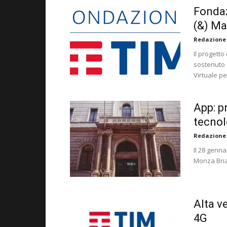
Fondaz
(&) Ma
Redazione
Il progetto
sostenuto d
Virtuale pe
App: pr
tecnol
Redazione
Il 28 genna
Monza Brian
Alta v
4G