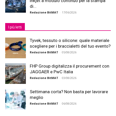
inkjet a modulo continuo per la stampa
di...
Redazione BitMAT
-
17/06/2026
I più letti
Tyvek, tessuto o silicone: quale materiale
scegliere per i braccialetti del tuo evento?
Redazione BitMAT
-
05/08/2026
FHP Group digitalizza il procurement con
JAGGAER e PwC Italia
Redazione BitMAT
-
03/08/2026
Settimana corta? Non basta per lavorare
meglio
Redazione BitMAT
-
06/08/2026