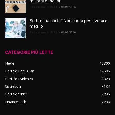
miliardi di dollari
Redazione BitMAT
-
06/08/2026
Settimana corta? Non basta per lavorare
meglio
Redazione BitMAT
-
06/08/2026
CATEGORIE PIÙ LETTE
News
13800
Portale Focus On
12595
Portale Evidenza
8323
Sicurezza
3137
Portale Slider
2785
FinanceTech
2736