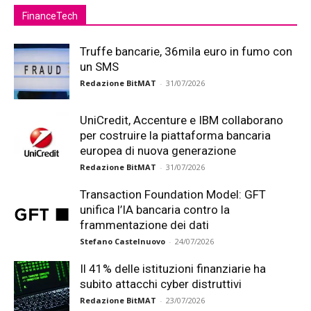
FinanceTech
Truffe bancarie, 36mila euro in fumo con
un SMS
Redazione BitMAT
-
31/07/2026
UniCredit, Accenture e IBM collaborano
per costruire la piattaforma bancaria
europea di nuova generazione
Redazione BitMAT
-
31/07/2026
Transaction Foundation Model: GFT
unifica l’IA bancaria contro la
frammentazione dei dati
Stefano Castelnuovo
-
24/07/2026
Il 41% delle istituzioni finanziarie ha
subito attacchi cyber distruttivi
Redazione BitMAT
-
23/07/2026