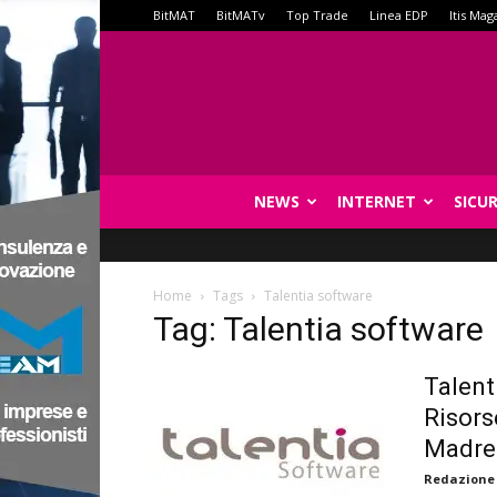
BitMAT
BitMATv
Top Trade
Linea EDP
Itis Mag
NEWS
INTERNET
SICU
Home
Tags
Talentia software
Tag: Talentia software
Talent
Risors
Madre 
Redazione