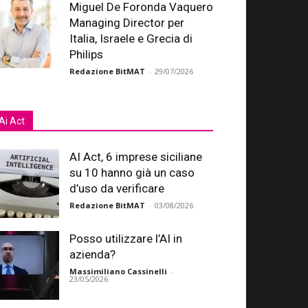
Miguel De Foronda Vaquero
Managing Director per
Italia, Israele e Grecia di
Philips
Redazione BitMAT
-
29/07/2026
Ai Act
AI Act, 6 imprese siciliane
su 10 hanno già un caso
d’uso da verificare
Redazione BitMAT
-
03/08/2026
Posso utilizzare l’AI in
azienda?
Massimiliano Cassinelli
-
23/05/2026