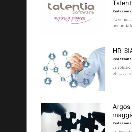
Talent
Redazione
L’azienda 
annuncia le
HR: SI
Redazione
La soluzio
efficace l
Argos 
maggio
Redazione
Il nuovo az