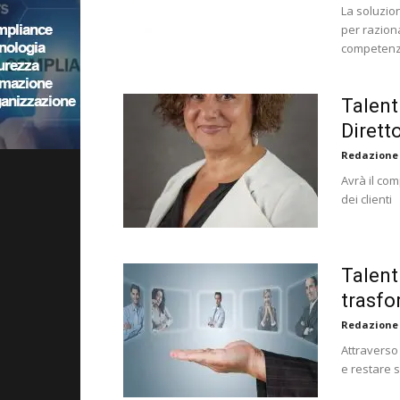
La soluzio
per raziona
competen
Talent
Dirett
Redazione
Avrà il co
dei clienti
Talent
trasfo
Redazione
Attraverso 
e restare 