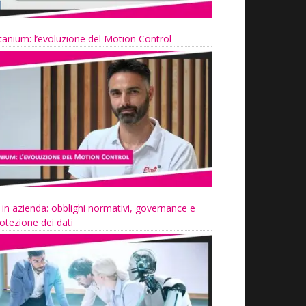
tanium: l’evoluzione del Motion Control
 in azienda: obblighi normativi, governance e
otezione dei dati