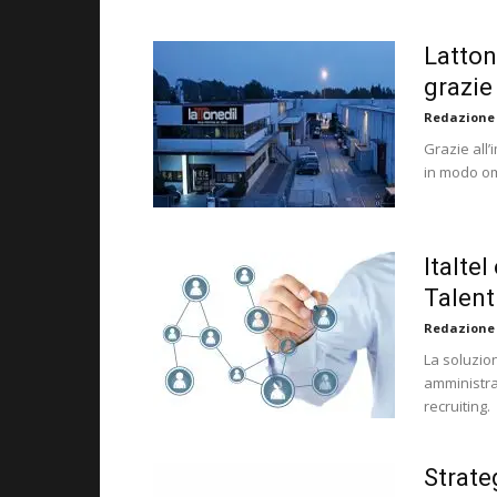
Latton
grazie
Redazione
Grazie all’
in modo omo
Italte
Talent
Redazione
La soluzio
amministra
recruiting.
Strate