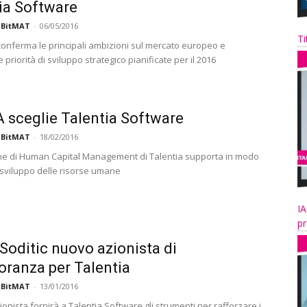
ia Software
 BitMAT
-
06/05/2016
Ti
conferma le principali ambizioni sul mercato europeo e
 priorità di sviluppo strategico pianificate per il 2016
A sceglie Talentia Software
 BitMAT
-
18/02/2016
ne di Human Capital Management di Talentia supporta in modo
o sviluppo delle risorse umane
IA
pr
Soditic nuovo azionista di
ranza per Talentia
 BitMAT
-
13/01/2016
ionista fornirà a Talentia Software gli strumenti per rafforzare i