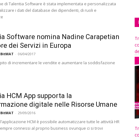
ne di Talentia Software è stata implementata e personalizzata
lizzare i dati del database dei dipendenti, di ruoli e
ze
ia Software nomina Nadine Carapetian
Tr
ore dei Servizi in Europa
co
de
 BitMAT
-
06/04/2017
mpito di incrementare le vendite e aumentare la soddisfazione
ia HCM App supporta la
rmazione digitale nelle Risorse Umane
 BitMAT
-
29/09/2016
l’applicazione HCM è possibile automatizzare tutte le attività HR
sempre connessi al proprio business ovunque ci si trovi
Tr
co