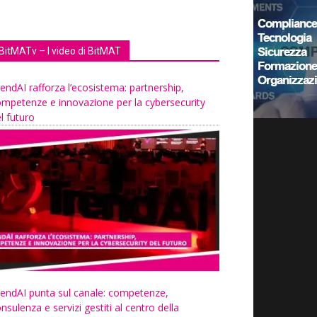
BitMATv – I video di BitMAT
endAI rafforza l’ecosistema: partnership,
mpetenze e innovazione per la cybersecurity
l futuro
endAI punta sul canale: competenze,
nsulenza e servizi gestiti al centro della