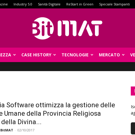
azine
Industry 5.0
Sanità Digitale
ReStart in Green
Speciale Stampanti
REZZA
CASE HISTORY
TECNOLOGIE
MERCATO
V
BitMat
ia Software ottimizza la gestione delle
Is
e Umane della Provincia Religiosa
ag
della Divina...
 BitMAT
-
02/10/2017