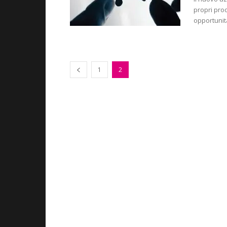
propri prod
opportunit
1
2