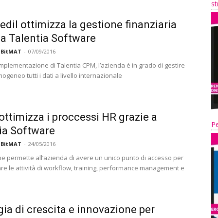
st
edil ottimizza la gestione finanziaria
 a Talentia Software
 BitMAT
-
07/09/2016
implementazione di Talentia CPM, l’azienda è in grado di gestire
geneo tutti i dati a livello internazionale
l ottimizza i proccessi HR grazie a
Pe
ia Software
 BitMAT
-
24/05/2016
ne permette all’azienda di avere un unico punto di accesso per
re le attività di workflow, training, performance management e
gia di crescita e innovazione per