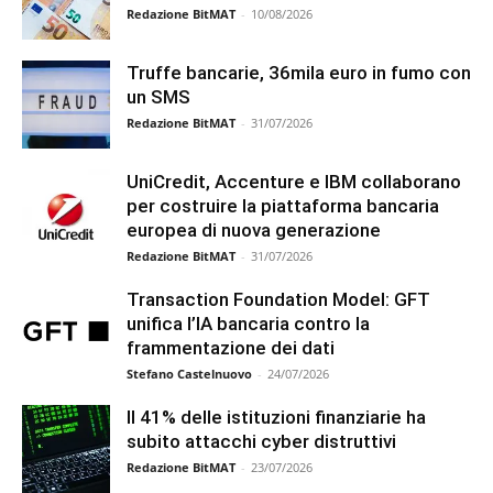
Redazione BitMAT
-
10/08/2026
Truffe bancarie, 36mila euro in fumo con
un SMS
Redazione BitMAT
-
31/07/2026
UniCredit, Accenture e IBM collaborano
per costruire la piattaforma bancaria
europea di nuova generazione
Redazione BitMAT
-
31/07/2026
Transaction Foundation Model: GFT
unifica l’IA bancaria contro la
frammentazione dei dati
Stefano Castelnuovo
-
24/07/2026
Il 41% delle istituzioni finanziarie ha
subito attacchi cyber distruttivi
Redazione BitMAT
-
23/07/2026