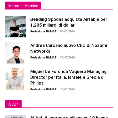
Mercati e Nomine
Bending Spoons acquista Airtable per
1,285 miliardi di dollari
Redazione BitMAT
-
05/08/2026
Andrea Carcano nuovo CEO di Nozomi
Networks
Redazione BitMAT
-
30/07/2026
Miguel De Foronda Vaquero Managing
Director per Italia, Israele e Grecia di
Philips
Redazione BitMAT
-
29/07/2026
Ai Act
AI Act, 6 imprese siciliane su 10 hanno