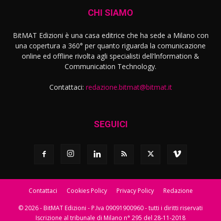
CHI SIAMO
BitMAT Edizioni è una casa editrice che ha sede a Milano con
una copertura a 360° per quanto riguarda la comunicazione
online ed offline rivolta agli specialisti dell'lnformation &
Communication Technology.
Contattaci:
redazione.bitmat@bitmat.it
SEGUICI
Contattaci
Cookies Policy
Privacy Policy
Redazione
© 2026 - BitMAT Edizioni - P.Iva 09091900960 - tutti i diritti riservati
Iscrizione al tribunale di Milano n° 295 del 28-11-2018