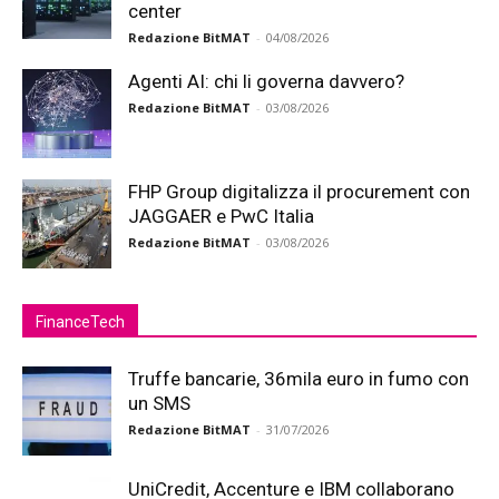
center
Redazione BitMAT
-
04/08/2026
Agenti AI: chi li governa davvero?
Redazione BitMAT
-
03/08/2026
FHP Group digitalizza il procurement con
JAGGAER e PwC Italia
Redazione BitMAT
-
03/08/2026
FinanceTech
Truffe bancarie, 36mila euro in fumo con
un SMS
Redazione BitMAT
-
31/07/2026
UniCredit, Accenture e IBM collaborano