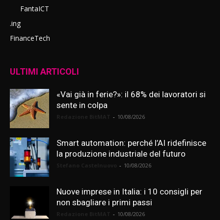
FantaICT
.ing
FinanceTech
ULTIMI ARTICOLI
«Vai già in ferie?»: il 68% dei lavoratori si
sente in colpa
Redazione BitMAT
-
10/08/2026
Smart automation: perché l’AI ridefinisce
la produzione industriale del futuro
Stefano Castelnuovo
-
10/08/2026
Nuove imprese in Italia: i 10 consigli per
non sbagliare i primi passi
Redazione BitMAT
-
10/08/2026