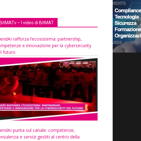
BitMATv – I video di BitMAT
endAI rafforza l’ecosistema: partnership,
mpetenze e innovazione per la cybersecurity
l futuro
endAI punta sul canale: competenze,
nsulenza e servizi gestiti al centro della