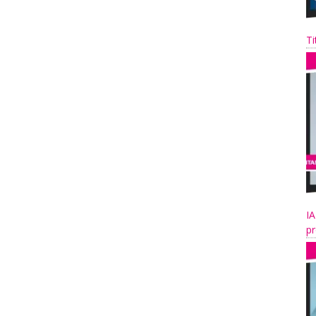
Ti
IA
pr