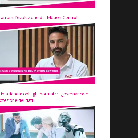
tanium: l’evoluzione del Motion Control
 in azienda: obblighi normativi, governance e
otezione dei dati