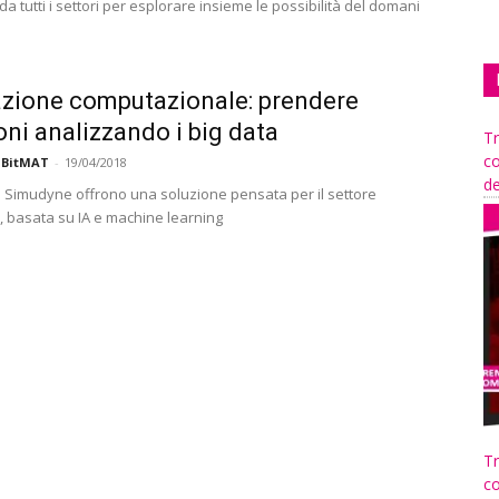
da tutti i settori per esplorare insieme le possibilità del domani
zione computazionale: prendere
oni analizzando i big data
Tr
co
 BitMAT
-
19/04/2018
de
 Simudyne offrono una soluzione pensata per il settore
o, basata su IA e machine learning
Tr
co