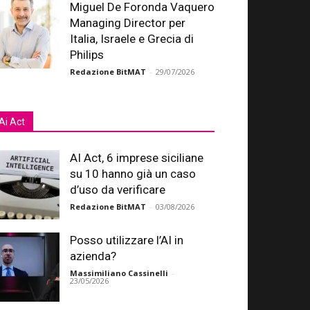
Miguel De Foronda Vaquero
Managing Director per
Italia, Israele e Grecia di
Philips
Redazione BitMAT
-
29/07/2026
Ai Act
AI Act, 6 imprese siciliane
su 10 hanno già un caso
d’uso da verificare
Redazione BitMAT
-
03/08/2026
Posso utilizzare l’AI in
azienda?
Massimiliano Cassinelli
-
23/05/2026