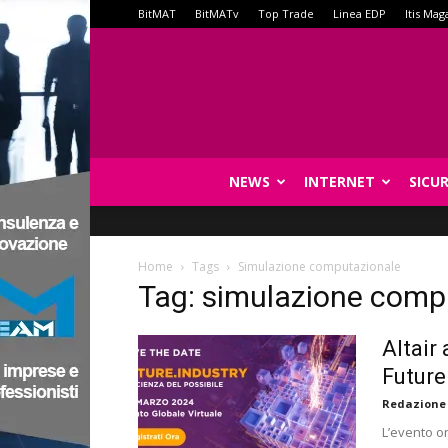
BitMAT
BitMATv
Top Trade
Linea EDP
Itis Mag
NEWS
INTERNET
SICU
Home
Tags
Simulazione computazionale
Tag: simulazione comp
Altair
Future
Redazione
L’evento on