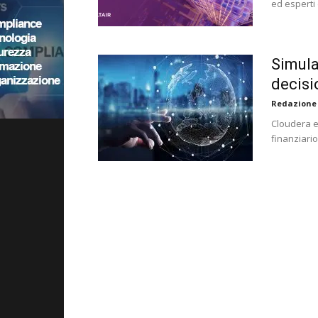
ed esperti 
Simula
decisi
Redazione
Cloudera e
finanziari