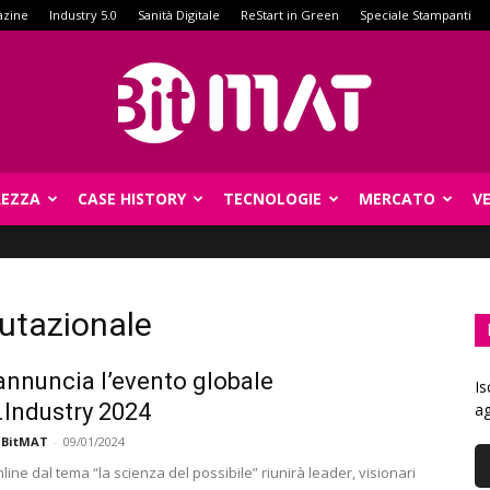
azine
Industry 5.0
Sanità Digitale
ReStart in Green
Speciale Stampanti
REZZA
CASE HISTORY
TECNOLOGIE
MERCATO
V
BitMat
utazionale
 annuncia l’evento globale
Is
.Industry 2024
ag
 BitMAT
-
09/01/2024
line dal tema “la scienza del possibile” riunirà leader, visionari