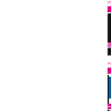
st
Pe