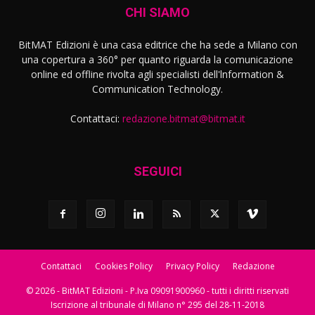
CHI SIAMO
BitMAT Edizioni è una casa editrice che ha sede a Milano con
una copertura a 360° per quanto riguarda la comunicazione
online ed offline rivolta agli specialisti dell'lnformation &
Communication Technology.
Contattaci:
redazione.bitmat@bitmat.it
SEGUICI
Contattaci
Cookies Policy
Privacy Policy
Redazione
© 2026 - BitMAT Edizioni - P.Iva 09091900960 - tutti i diritti riservati
Iscrizione al tribunale di Milano n° 295 del 28-11-2018