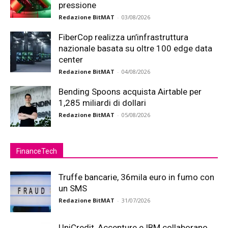
pressione
Redazione BitMAT
-
03/08/2026
FiberCop realizza un’infrastruttura
nazionale basata su oltre 100 edge data
center
Redazione BitMAT
-
04/08/2026
Bending Spoons acquista Airtable per
1,285 miliardi di dollari
Redazione BitMAT
-
05/08/2026
FinanceTech
Truffe bancarie, 36mila euro in fumo con
un SMS
Redazione BitMAT
-
31/07/2026
UniCredit, Accenture e IBM collaborano