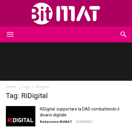
BitMat
Home
Tags
RiDigital
Tag: RiDigital
RiDigital: supportare la DAD combattendo il
divario digitale
Redazione BitMAT
-
01/06/2021