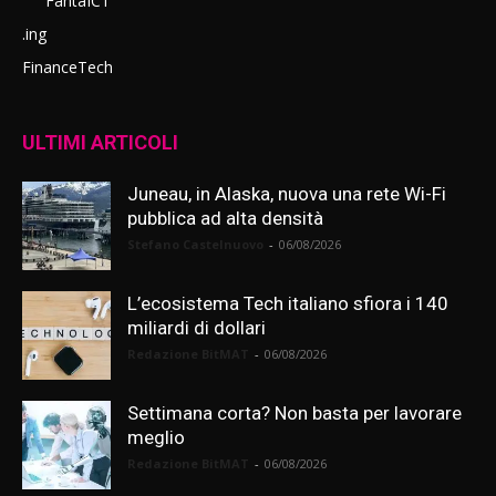
FantaICT
.ing
FinanceTech
ULTIMI ARTICOLI
Juneau, in Alaska, nuova una rete Wi-Fi
pubblica ad alta densità
Stefano Castelnuovo
-
06/08/2026
L’ecosistema Tech italiano sfiora i 140
miliardi di dollari
Redazione BitMAT
-
06/08/2026
Settimana corta? Non basta per lavorare
meglio
Redazione BitMAT
-
06/08/2026