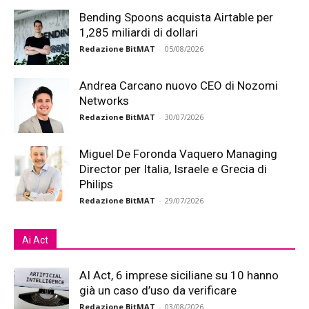
Bending Spoons acquista Airtable per
1,285 miliardi di dollari
Redazione BitMAT
-
05/08/2026
Andrea Carcano nuovo CEO di Nozomi
Networks
Redazione BitMAT
-
30/07/2026
Miguel De Foronda Vaquero Managing
Director per Italia, Israele e Grecia di
Philips
Redazione BitMAT
-
29/07/2026
Ai Act
AI Act, 6 imprese siciliane su 10 hanno
già un caso d’uso da verificare
Redazione BitMAT
-
03/08/2026