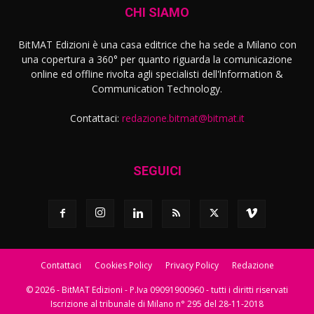
CHI SIAMO
BitMAT Edizioni è una casa editrice che ha sede a Milano con
una copertura a 360° per quanto riguarda la comunicazione
online ed offline rivolta agli specialisti dell'lnformation &
Communication Technology.
Contattaci:
redazione.bitmat@bitmat.it
SEGUICI
Contattaci
Cookies Policy
Privacy Policy
Redazione
© 2026 - BitMAT Edizioni - P.Iva 09091900960 - tutti i diritti riservati
Iscrizione al tribunale di Milano n° 295 del 28-11-2018